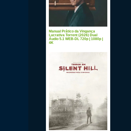
Manual Prático da Vingança
Lucrativa Torrent (2026) Dual
Áudio 5.1 WEB-DL 720p | 1080p |
4K