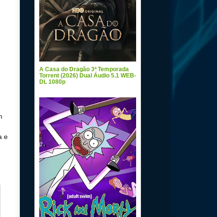
A Casa do Dragão 3ª Temporada
Torrent (2026) Dual Áudio 5.1 WEB-
DL 1080p
m
a e