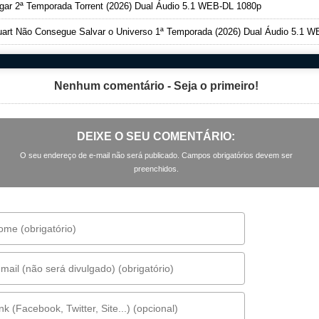
ar 2ª Temporada Torrent (2026) Dual Áudio 5.1 WEB-DL 1080p
art Não Consegue Salvar o Universo 1ª Temporada (2026) Dual Áudio 5.1 WEB-DL 1080
Nenhum comentário - Seja o primeiro!
DEIXE O SEU COMENTÁRIO:
O seu endereço de e-mail não será publicado. Campos obrigatórios devem ser
preenchidos.