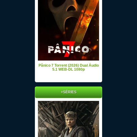
Pânico 7 Torrent (2026) Dual Áudio
5.1 WEB-DL 1080p
+SÉRIES