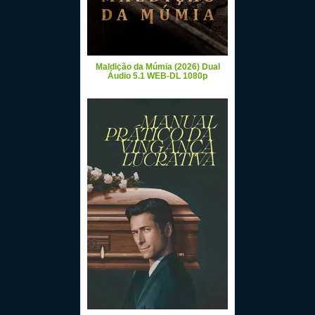
Maldição da Múmia (2026) Dual
Áudio 5.1 WEB-DL 1080p