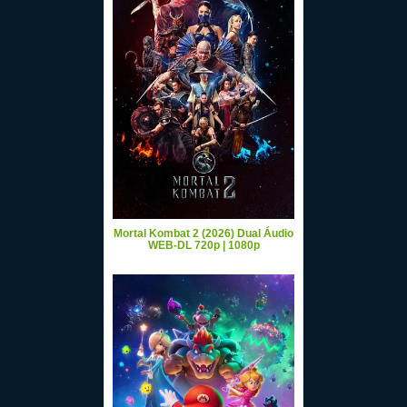
Mortal Kombat 2 (2026) Dual Áudio
WEB-DL 720p | 1080p