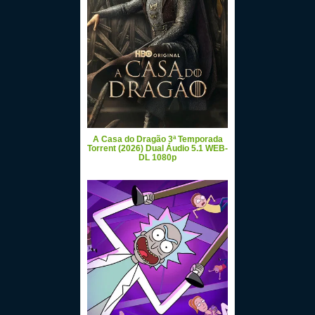
A Casa do Dragão 3ª Temporada
Torrent (2026) Dual Áudio 5.1 WEB-
DL 1080p