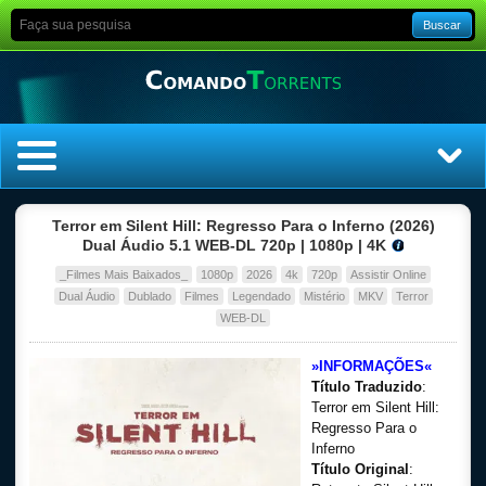
Buscar
Home
Terror em Silent Hill: Regresso Para o Inferno (2026)
Dual Áudio 5.1 WEB-DL 720p | 1080p | 4K
Top Filmes
_Filmes Mais Baixados_
1080p
2026
4k
720p
Assistir Online
Dual Áudio
Dublado
Filmes
Legendado
Mistério
MKV
Terror
Top Séries
WEB-DL
Filmes
»INFORMAÇÕES«
Título Traduzido
:
Terror em Silent Hill:
Dublado
Regresso Para o
Inferno
Legendado
Título Original
: