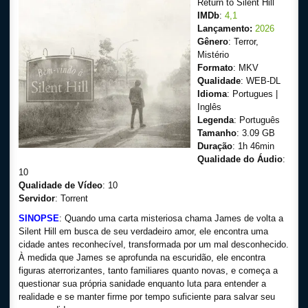
Return to Silent Hill
IMDb
:
4,1
Lançamento:
2026
Gênero
: Terror,
Mistério
Formato
: MKV
Qualidade
: WEB-DL
Idioma
: Portugues |
Inglês
Legenda
: Português
Tamanho
: 3.09 GB
Duração
: 1h 46min
Qualidade do Áudio
:
10
Qualidade de Vídeo
: 10
Servidor
: Torrent
SINOPSE
: Quando uma carta misteriosa chama James de volta a
Silent Hill em busca de seu verdadeiro amor, ele encontra uma
cidade antes reconhecível, transformada por um mal desconhecido.
À medida que James se aprofunda na escuridão, ele encontra
figuras aterrorizantes, tanto familiares quanto novas, e começa a
questionar sua própria sanidade enquanto luta para entender a
realidade e se manter firme por tempo suficiente para salvar seu