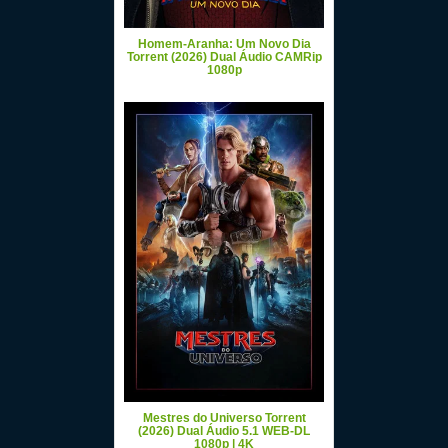
Homem-Aranha: Um Novo Dia
Torrent (2026) Dual Áudio CAMRip
1080p
Mestres do Universo Torrent
(2026) Dual Áudio 5.1 WEB-DL
1080p | 4K