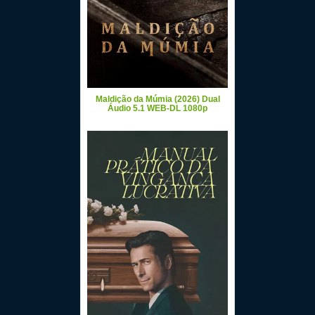
Maldição da Múmia (2026) Dual
Áudio 5.1 WEB-DL 1080p