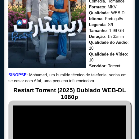
Comédia, Romance
Formato
: MKV
Qualidade
: WEB-DL
Idioma
: Português
Legenda
: S/L
Tamanho
: 1.99 GB
Duração
: 1h 33min
Qualidade do Áudio
:
10
Qualidade de Vídeo
:
10
Servidor
: Torrent
SINOPSE
: Mohamed, um humilde técnico de telefonia, sonha em
se casar com Afaf, uma pequena influenciadora.
Restart Torrent (2025) Dublado WEB-DL
1080p