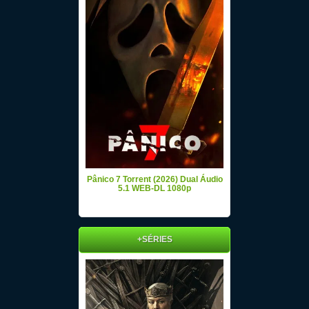
Pânico 7 Torrent (2026) Dual Áudio
5.1 WEB-DL 1080p
+SÉRIES