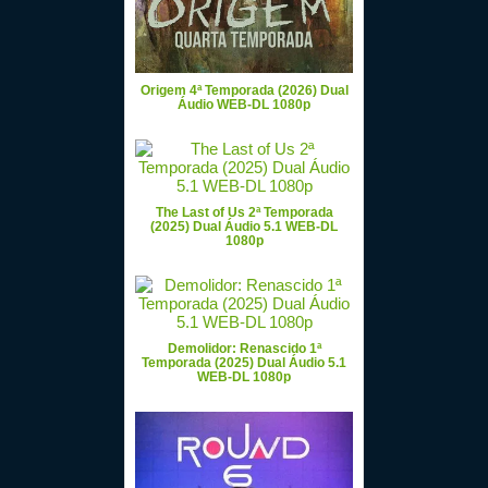
Origem 4ª Temporada (2026) Dual
Áudio WEB-DL 1080p
The Last of Us 2ª Temporada
(2025) Dual Áudio 5.1 WEB-DL
1080p
Demolidor: Renascido 1ª
Temporada (2025) Dual Áudio 5.1
WEB-DL 1080p