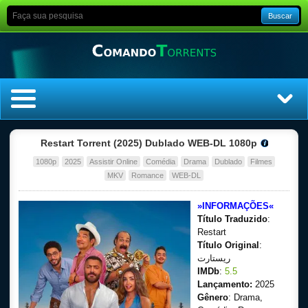
Buscar
Home
Restart Torrent (2025) Dublado WEB-DL 1080p
1080p
2025
Assistir Online
Comédia
Drama
Dublado
Filmes
Top Filmes
MKV
Romance
WEB-DL
Top Séries
»INFORMAÇÕES«
Título Traduzido
:
Filmes
Restart
Título Original
:
ريستارت
Dublado
IMDb
:
5.5
Lançamento:
2025
Legendado
Gênero
: Drama,