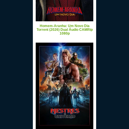
Homem-Aranha: Um Novo Dia
Torrent (2026) Dual Áudio CAMRip
1080p