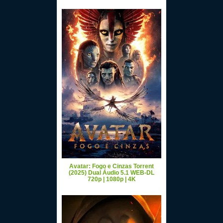
Avatar: Fogo e Cinzas Torrent
(2025) Dual Áudio 5.1 WEB-DL
720p | 1080p | 4K