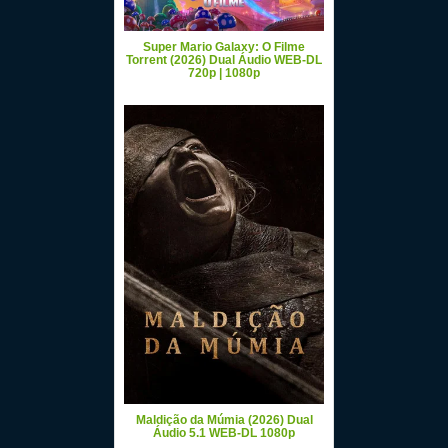
Super Mario Galaxy: O Filme
Torrent (2026) Dual Áudio WEB-DL
720p | 1080p
Maldição da Múmia (2026) Dual
Áudio 5.1 WEB-DL 1080p