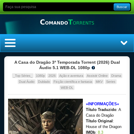
Buscar
Home
A Casa do Dragão 3ª Temporada Torrent (2026) Dual
Áudio 5.1 WEB-DL 1080p
Top Filmes
_Top Séries_
1080p
2026
Ação e aventura
Assistir Online
Drama
Dual Áudio
Dublado
Ficção científica e fantasia
MKV
Series
Top Séries
WEB-DL
Filmes
»INFORMAÇÕES«
Título Traduzido
: A
Dublado
Casa do Dragão
Título Original
:
House of the Dragon
Legendado
IMDb
:
8.3