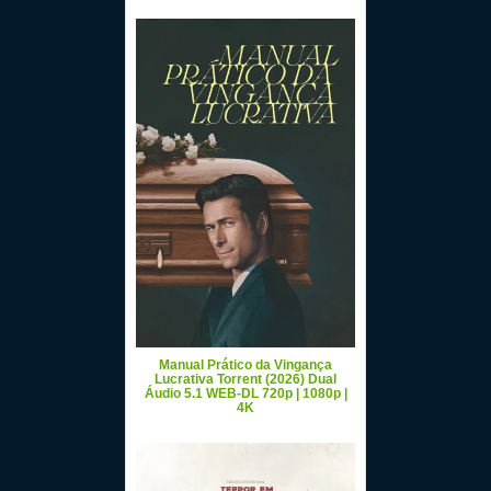
Manual Prático da Vingança
Lucrativa Torrent (2026) Dual
Áudio 5.1 WEB-DL 720p | 1080p |
4K