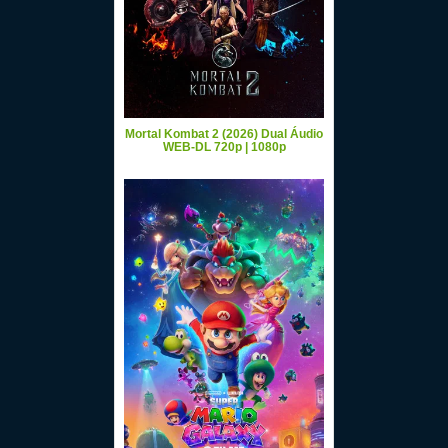
Mortal Kombat 2 (2026) Dual Áudio
WEB-DL 720p | 1080p