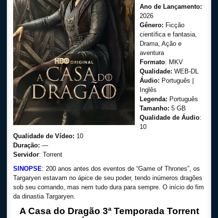
Ano de Lançamento:
2026
Gênero:
Ficção
científica e fantasia,
Drama, Ação e
aventura
Formato
: MKV
Qualidade:
WEB-DL
Áudio:
Português |
Inglês
Legenda:
Português
Tamanho:
5 GB
Qualidade de Áudio
:
10
Qualidade de Vídeo:
10
Duração:
—
Servidor
: Torrent
SINOPSE
: 200 anos antes dos eventos de “Game of Thrones”, os
Targaryen estavam no ápice de seu poder, tendo inúmeros dragões
sob seu comando, mas nem tudo dura para sempre. O início do fim
da dinastia Targaryen.
A Casa do Dragão 3ª Temporada Torrent