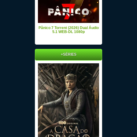
Pânico 7 Torrent (2026) Dual Áudio
5.1 WEB-DL 1080p
+SÉRIES