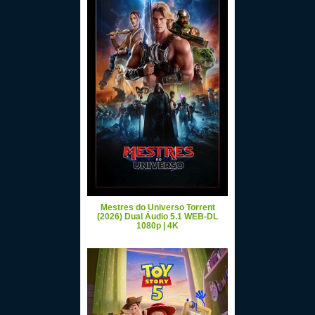
Mestres do Universo Torrent
(2026) Dual Áudio 5.1 WEB-DL
1080p | 4K