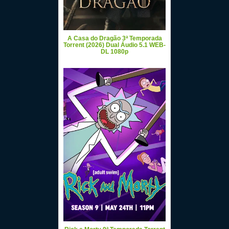
A Casa do Dragão 3ª Temporada
Torrent (2026) Dual Áudio 5.1 WEB-
DL 1080p