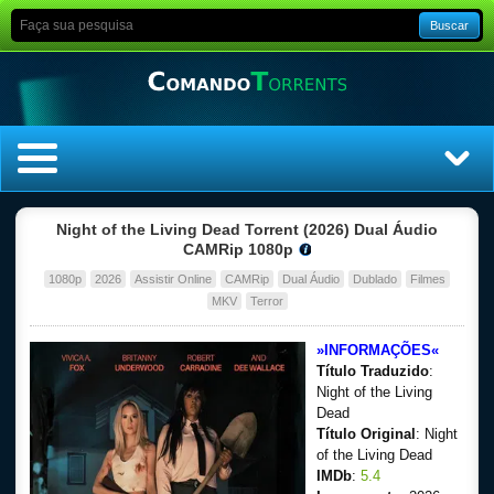
Buscar
Home
Night of the Living Dead Torrent (2026) Dual Áudio
CAMRip 1080p
Top Filmes
1080p
2026
Assistir Online
CAMRip
Dual Áudio
Dublado
Filmes
MKV
Terror
Top Séries
»INFORMAÇÕES«
Título Traduzido
:
Filmes
Night of the Living
Dead
Dublado
Título Original
: Night
of the Living Dead
Legendado
IMDb
:
5.4