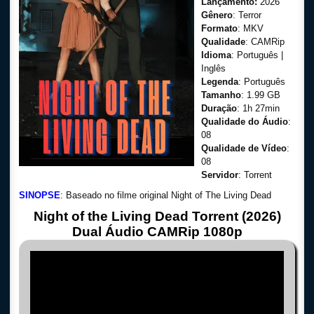
Lançamento:
2026
Gênero
: Terror
Formato
: MKV
Qualidade
: CAMRip
Idioma
: Português |
Inglês
Legenda
: Português
Tamanho
: 1.99 GB
Duração
: 1h 27min
Qualidade do Áudio
:
08
Qualidade de Vídeo
:
08
Servidor
: Torrent
SINOPSE
: Baseado no filme original Night of The Living Dead
Night of the Living Dead Torrent (2026)
Dual Áudio CAMRip 1080p