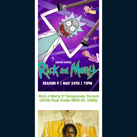
Rick e Morty 9ª Temporada Torrent
(2026) Dual Áudio WEB-DL 1080p