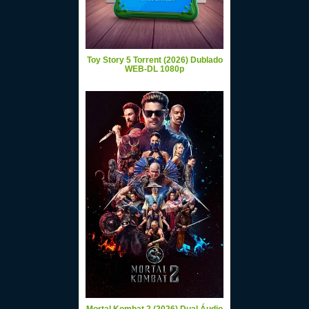
Toy Story 5 Torrent (2026) Dublado
WEB-DL 1080p