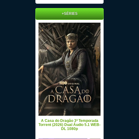
+SÉRIES
A Casa do Dragão 3ª Temporada
Torrent (2026) Dual Áudio 5.1 WEB-
DL 1080p