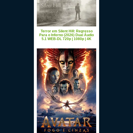
Terror em Silent Hill: Regresso
Para o Inferno (2026) Dual Áudio
5.1 WEB-DL 720p | 1080p | 4K