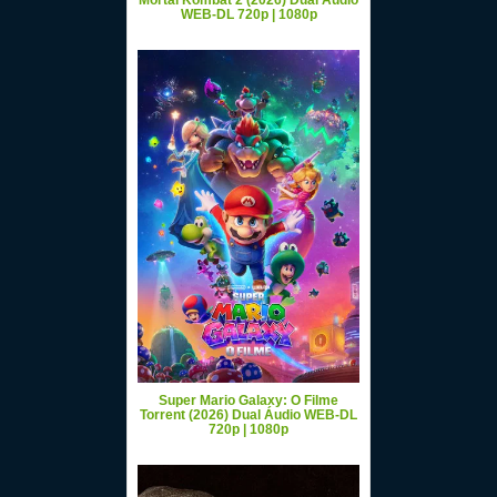
Mortal Kombat 2 (2026) Dual Áudio
WEB-DL 720p | 1080p
Super Mario Galaxy: O Filme
Torrent (2026) Dual Áudio WEB-DL
720p | 1080p