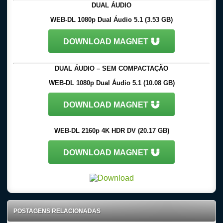
DUAL ÁUDIO
WEB-DL 1080p Dual Áudio 5.1 (3.53 GB)
DOWNLOAD MAGNET
DUAL ÁUDIO – SEM COMPACTAÇÃO
WEB-DL 1080p Dual Áudio 5.1 (10.08 GB)
DOWNLOAD MAGNET
WEB-DL 2160p 4K HDR DV (20.17 GB)
DOWNLOAD MAGNET
POSTAGENS RELACIONADAS