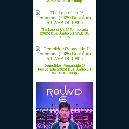
Áudio WEB-DL 1080p
The Last of Us 2ª Temporada
(2025) Dual Áudio 5.1 WEB-DL
1080p
Demolidor: Renascido 1ª
Temporada (2025) Dual Áudio 5.1
WEB-DL 1080p