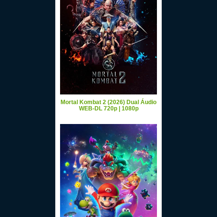
Mortal Kombat 2 (2026) Dual Áudio
WEB-DL 720p | 1080p