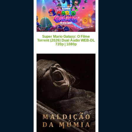
Super Mario Galaxy: O Filme
Torrent (2026) Dual Áudio WEB-DL
720p | 1080p