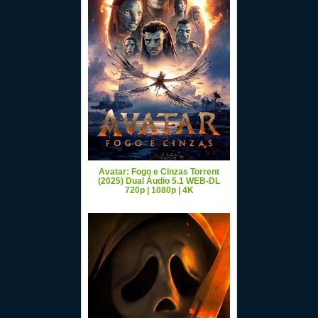
Avatar: Fogo e Cinzas Torrent
(2025) Dual Áudio 5.1 WEB-DL
720p | 1080p | 4K