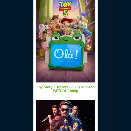
Toy Story 5 Torrent (2026) Dublado
WEB-DL 1080p