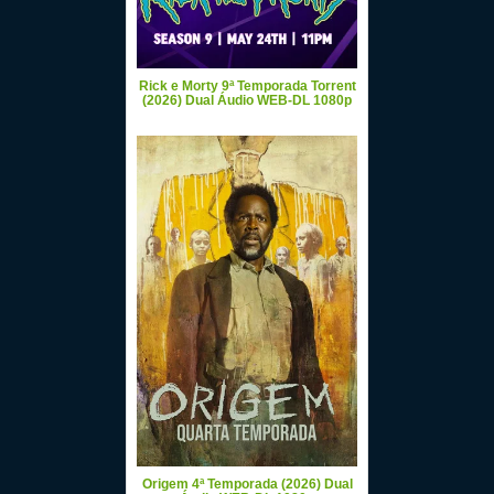
Rick e Morty 9ª Temporada Torrent
(2026) Dual Áudio WEB-DL 1080p
Origem 4ª Temporada (2026) Dual