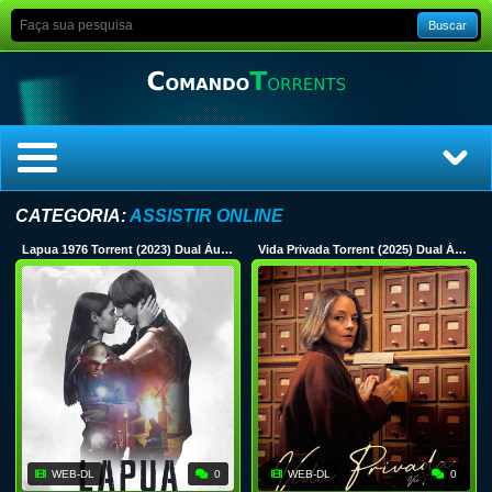
Buscar
CATEGORIA:
ASSISTIR ONLINE
Home
Lapua 1976 Torrent (2023) Dual Áudio WEB-DL 1080p
Vida Privada Torrent (2025) Dual Áudio WEB-DL 1080p
Top Filmes
Top Séries
Filmes
Dublado
Legendado
WEB-DL
0
WEB-DL
0