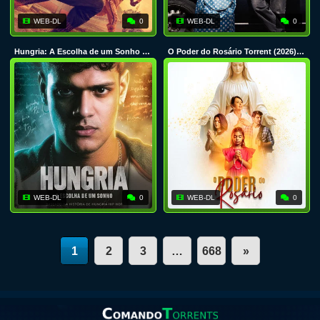
WEB-DL
0
WEB-DL
0
Hungria: A Escolha de um Sonho Torrent (2026) Nacional 5.1 WEB-DL 1080p
O Poder do Rosário Torrent (2026) Nacional WEB-DL 1080p
WEB-DL
0
WEB-DL
0
1
2
3
…
668
»