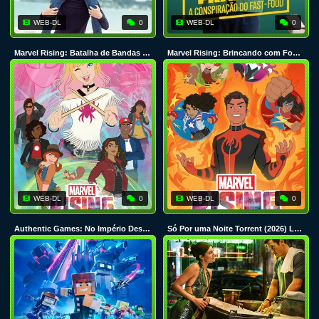
WEB-DL
0
WEB-DL
0
Marvel Rising: Batalha de Bandas Torrent (2019) Dual Áudio WEB-DL 1080p
Marvel Rising: Brincando com Fogo Torrent (2019) Dual Áudio WEB-DL 1080p
WEB-DL
0
WEB-DL
0
Authentic Games: No Império Desconectado Torrent (2026) Nacional 5.1 WEB-DL 1080p
Só Por uma Noite Torrent (2026) Legendado CAMRip 1080p