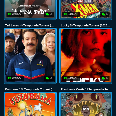
WEB-DL
0
WEB-DL
0
Ted Lasso 4ª Temporada Torrent (2026) Dual Áudio 5.1 WEB-DL 1080p
Lucky 1ª Temporada Torrent (2026) Dual Áudio 5.1 WEB-DL 1080p
WEB-DL
0
WEB-DL
0
Futurama 14ª Temporada Torrent (2026) Dual Áudio 5.1 WEB-DL 1080p
Presidente Curtis 1ª Temporada Torrent (2026) Dual Áudio 5.1 WEB-DL 1080p