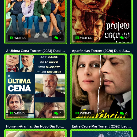
WEB-DL
0
WEB-DL
0
A Última Cena Torrent (2023) Dual Áudio WEB-DL 1080p
Aparências Torrent (2020) Dual Áudio 5.1 WEB-DL 1080p
WEB-DL
0
WEB-DL
0
Homem-Aranha: Um Novo Dia Torrent (2026) Dual Áudio CAMRip 1080p
Entre Céu e Mar Torrent (2026) Legendado CAMRip 1080p