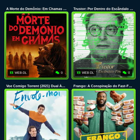
A Morte do Demônio: Em Chamas Torrent (2026) Dual Áudio WEB-DL 720p | 1080p
Trustor: Por Dentro do Escândalo Financeiro Torrent (2026) Dual Áudio 5.1 WEB-DL 1080p
WEB-DL
0
WEB-DL
0
Voe Comigo Torrent (2021) Dual Áudio 5.1 WEB-DL 1080p
Frango: A Conspiração do Fast-Food Torrent (2026) Dual Áudio 5.1 WEB-DL 1080p