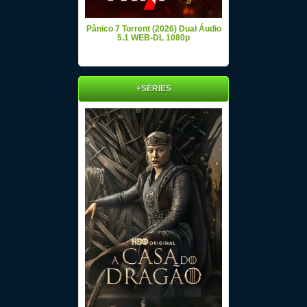
Pânico 7 Torrent (2026) Dual Áudio
5.1 WEB-DL 1080p
+SÉRIES