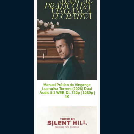
Manual Prático da Vingança
Lucrativa Torrent (2026) Dual
Áudio 5.1 WEB-DL 720p | 1080p |
4K