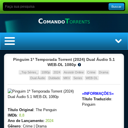
Buscar
Home
Pinguim 1ª Temporada Torrent (2024) Dual Áudio 5.1
WEB-DL 1080p
Top Filmes
_Top Séries_
1080p
2024
Assistir Online
Crime
Drama
Dual Áudio
Dublado
MKV
Series
WEB-DL
Top Séries
»INFORMAÇÕES«
Filmes
Título Traduzido
:
Pinguim
Título Original
: The Penguin
Dublado
IMDb
:
8,8
Ano de Lançamento:
2024
Legendado
Gênero
: Crime | Drama