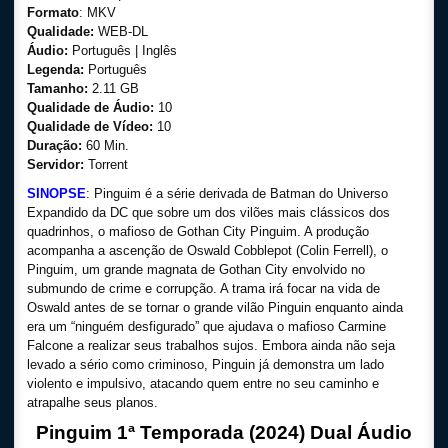
Formato
: MKV
Qualidade:
WEB-DL
Áudio:
Português | Inglês
Legenda:
Português
Tamanho:
2.11 GB
Qualidade de Áudio:
10
Qualidade de Vídeo:
10
Duração:
60 Min.
Servidor:
Torrent
SINOPSE
: Pinguim é a série derivada de Batman do Universo
Expandido da DC que sobre um dos vilões mais clássicos dos
quadrinhos, o mafioso de Gothan City Pinguim. A produção
acompanha a ascenção de Oswald Cobblepot (Colin Ferrell), o
Pinguim, um grande magnata de Gothan City envolvido no
submundo de crime e corrupção. A trama irá focar na vida de
Oswald antes de se tornar o grande vilão Pinguin enquanto ainda
era um “ninguém desfigurado” que ajudava o mafioso Carmine
Falcone a realizar seus trabalhos sujos. Embora ainda não seja
levado a sério como criminoso, Pinguin já demonstra um lado
violento e impulsivo, atacando quem entre no seu caminho e
atrapalhe seus planos.
Pinguim 1ª Temporada (2024) Dual Áudio