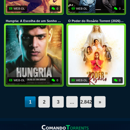
WEB-DL
0
WEB-DL
0
Hungria: A Escolha de um Sonho Torrent (2026) Nacional 5.1 WEB-DL 1080p
O Poder do Rosário Torrent (2026) Nacional WEB-DL 1080p
WEB-DL
0
WEB-DL
0
1
2
3
…
2.842
»