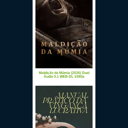
Maldição da Múmia (2026) Dual
Áudio 5.1 WEB-DL 1080p