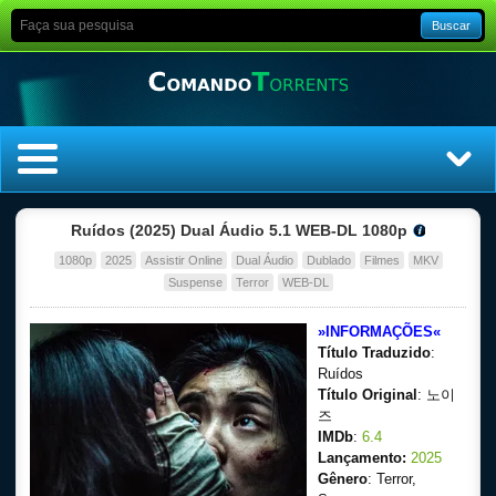
Buscar
Home
Ruídos (2025) Dual Áudio 5.1 WEB-DL 1080p
1080p
2025
Assistir Online
Dual Áudio
Dublado
Filmes
MKV
Top Filmes
Suspense
Terror
WEB-DL
Top Séries
»INFORMAÇÕES«
Título Traduzido
:
Filmes
Ruídos
Título Original
: 노이
즈
Dublado
IMDb
:
6.4
Lançamento:
2025
Legendado
Gênero
: Terror,