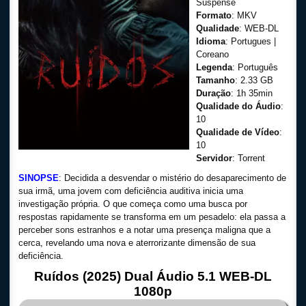
Suspense
Formato
: MKV
Qualidade
: WEB-DL
Idioma
: Portugues |
Coreano
Legenda
: Português
Tamanho
: 2.33 GB
Duração
: 1h 35min
Qualidade do Áudio
:
10
Qualidade de Vídeo
:
10
Servidor
: Torrent
SINOPSE
: Decidida a desvendar o mistério do desaparecimento de
sua irmã, uma jovem com deficiência auditiva inicia uma
investigação própria. O que começa como uma busca por
respostas rapidamente se transforma em um pesadelo: ela passa a
perceber sons estranhos e a notar uma presença maligna que a
cerca, revelando uma nova e aterrorizante dimensão de sua
deficiência.
Ruídos (2025) Dual Áudio 5.1 WEB-DL
1080p