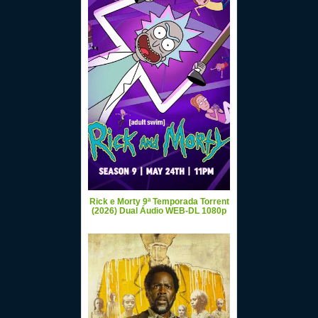
Rick e Morty 9ª Temporada Torrent
(2026) Dual Áudio WEB-DL 1080p