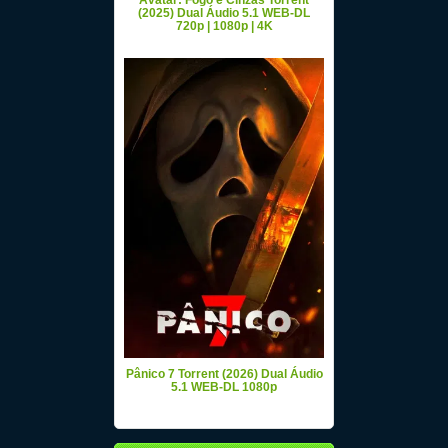
Avatar: Fogo e Cinzas Torrent
(2025) Dual Áudio 5.1 WEB-DL
720p | 1080p | 4K
Pânico 7 Torrent (2026) Dual Áudio
5.1 WEB-DL 1080p