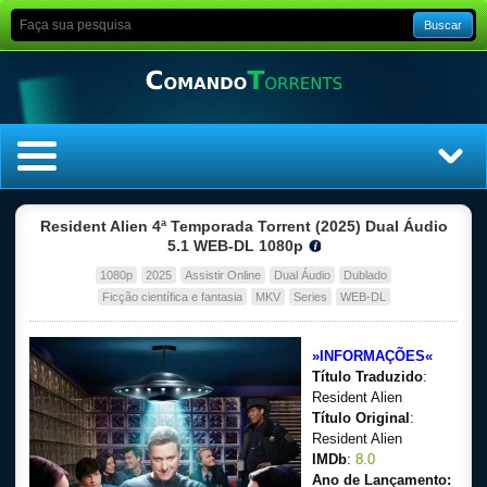
Buscar
Home
Resident Alien 4ª Temporada Torrent (2025) Dual Áudio
5.1 WEB-DL 1080p
Top Filmes
1080p
2025
Assistir Online
Dual Áudio
Dublado
Ficção científica e fantasia
MKV
Series
WEB-DL
Top Séries
»INFORMAÇÕES«
Filmes
Título Traduzido
:
Resident Alien
Dublado
Título Original
:
Resident Alien
IMDb
:
8.0
Legendado
Ano de Lançamento: