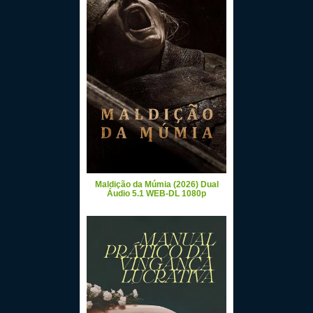
Maldição da Múmia (2026) Dual
Áudio 5.1 WEB-DL 1080p