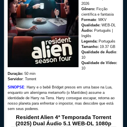
2026
Gênero:
Ficção
científica e fantasia
Formato
: MKV
Qualidade:
WEB-DL
Áudio:
Português |
Inglês
Legenda:
Português
Tamanho:
19.37 GB
Qualidade de Áudio
:
10
Qualidade de Vídeo:
10
Duração:
50 min
Servidor
: Torrent
SINOPSE
: Harry e o bebê Bridget presos em uma base na Lua,
enquanto um alienígena metamorfo (o Mantídeo) assume a
identidade de Harry na Terra. Harry consegue escapar, retorna ao
nosso planeta para enfrentar o impostor, mas descobre que está
sem seus poderes.
Resident Alien 4ª Temporada Torrent
(2025) Dual Áudio 5.1 WEB-DL 1080p