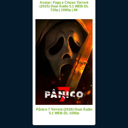
Avatar: Fogo e Cinzas Torrent
(2025) Dual Áudio 5.1 WEB-DL
720p | 1080p | 4K
Pânico 7 Torrent (2026) Dual Áudio
5.1 WEB-DL 1080p