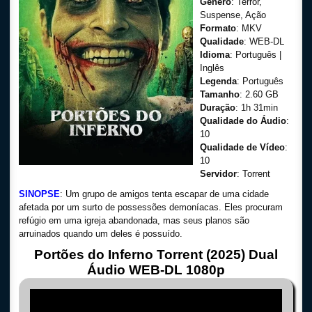
Gênero
: Terror,
Suspense, Ação
Formato
: MKV
Qualidade
: WEB-DL
Idioma
: Português |
Inglês
Legenda
: Português
Tamanho
: 2.60 GB
Duração
: 1h 31min
Qualidade do Áudio
:
10
Qualidade de Vídeo
:
10
Servidor
: Torrent
SINOPSE
: Um grupo de amigos tenta escapar de uma cidade
afetada por um surto de possessões demoníacas. Eles procuram
refúgio em uma igreja abandonada, mas seus planos são
arruinados quando um deles é possuído.
Portões do Inferno Torrent (2025) Dual
Áudio WEB-DL 1080p