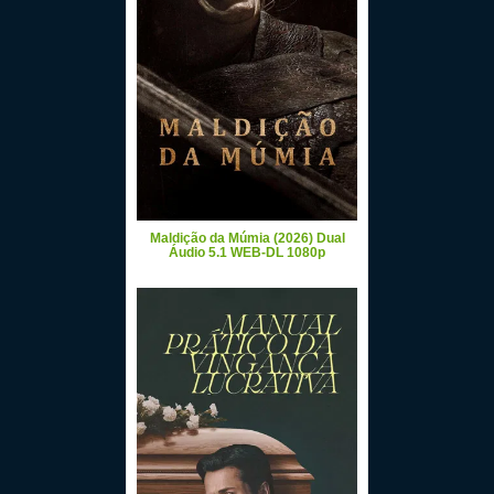
Maldição da Múmia (2026) Dual
Áudio 5.1 WEB-DL 1080p