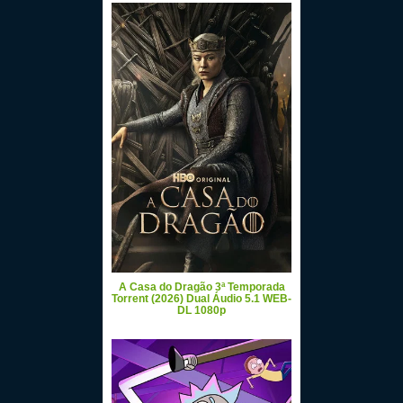
A Casa do Dragão 3ª Temporada
Torrent (2026) Dual Áudio 5.1 WEB-
DL 1080p