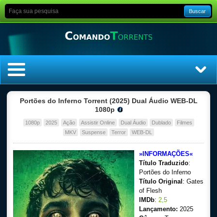
Buscar
Home
Portões do Inferno Torrent (2025) Dual Áudio WEB-DL
1080p
Top Filmes
1080p
2025
Ação
Assistir Online
Dual Áudio
Dublado
Filmes
MKV
Suspense
Terror
WEB-DL
Top Séries
»INFORMAÇÕES«
Título Traduzido
:
Filmes
Portões do Inferno
Título Original
: Gates
Dublado
of Flesh
IMDb
:
2,5
Legendado
Lançamento:
2025