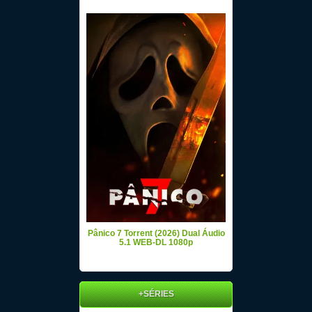
Pânico 7 Torrent (2026) Dual Áudio
5.1 WEB-DL 1080p
+SÉRIES