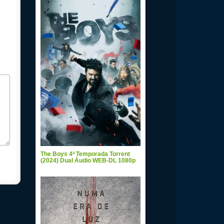
The Boys 4ª Temporada Torrent
(2024) Dual Áudio WEB-DL 1080p