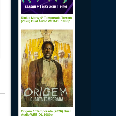
Rick e Morty 9ª Temporada Torrent
(2026) Dual Áudio WEB-DL 1080p
Origem 4ª Temporada (2026) Dual
Áudio WEB-DL 1080p