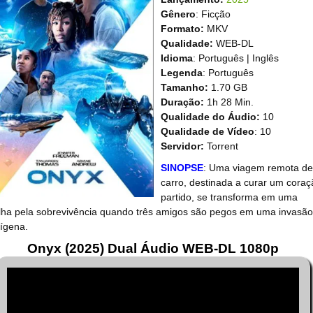
Gênero
: Ficção
Formato:
MKV
Qualidade:
WEB-DL
Idioma
: Português | Inglês
Legenda
: Português
Tamanho:
1.70 GB
Duração:
1h 28 Min.
Qualidade do Áudio:
10
Qualidade de Vídeo
: 10
Servidor:
Torrent
SINOPSE
: Uma viagem remota de
carro, destinada a curar um coraç
partido, se transforma em uma
lha pela sobrevivência quando três amigos são pegos em uma invasão
nígena.
Onyx (2025) Dual Áudio WEB-DL 1080p