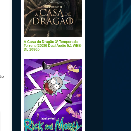
A Casa do Dragão 3ª Temporada
Torrent (2026) Dual Áudio 5.1 WEB-
DL 1080p
ão