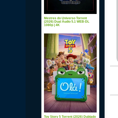
Mestres do Universo Torrent
(2026) Dual Áudio 5.1 WEB-DL
1080p | 4K
Toy Story 5 Torrent (2026) Dublado