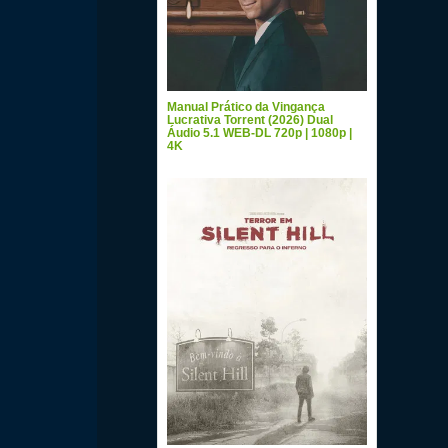
Manual Prático da Vingança
Lucrativa Torrent (2026) Dual
Áudio 5.1 WEB-DL 720p | 1080p |
4K