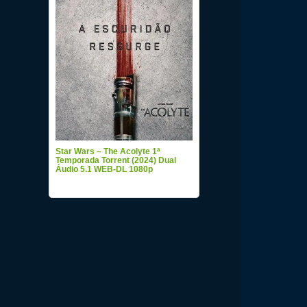
Star Wars – The Acolyte 1ª
Temporada Torrent (2024) Dual
Áudio 5.1 WEB-DL 1080p