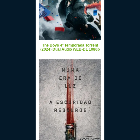
The Boys 4ª Temporada Torrent
(2024) Dual Áudio WEB-DL 1080p