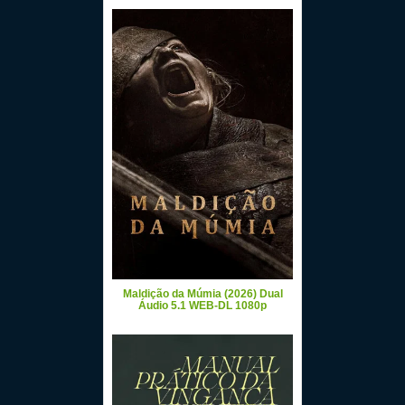
Maldição da Múmia (2026) Dual
Áudio 5.1 WEB-DL 1080p