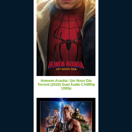
Homem-Aranha: Um Novo Dia
Torrent (2026) Dual Áudio CAMRip
1080p