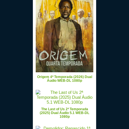
Origem 4ª Temporada (2026) Dual
Áudio WEB-DL 1080p
The Last of Us 2ª Temporada
(2025) Dual Áudio 5.1 WEB-DL
1080p