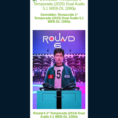
Demolidor: Renascido 1ª
Temporada (2025) Dual Áudio 5.1
WEB-DL 1080p
Round 6 2ª Temporada (2024) Dual
Áudio 5.1 WEB-DL 1080p