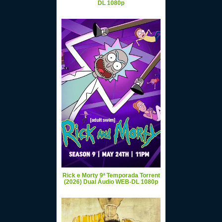
DL 1080p
Rick e Morty 9ª Temporada Torrent
(2026) Dual Áudio WEB-DL 1080p