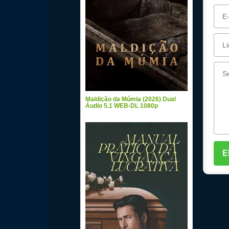
Maldição da Múmia (2026) Dual
Áudio 5.1 WEB-DL 1080p