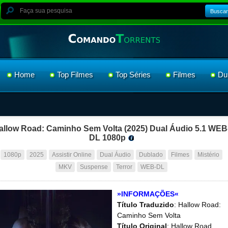
Buscar
Home
Top Filmes
Top Séries
Filmes
Du
allow Road: Caminho Sem Volta (2025) Dual Áudio 5.1 WEB
DL 1080p
1080p
2025
Assistir Online
Dual Áudio
Dublado
Filmes
Mistério
MKV
Suspense
Terror
WEB-DL
»INFORMAÇÕES«
Título Traduzido
: Hallow Road:
Caminho Sem Volta
Título Original
: Hallow Road