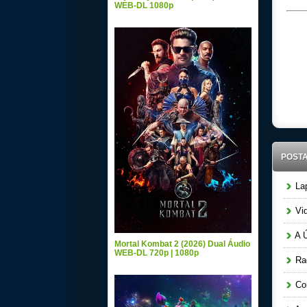
WEB-DL 1080p
POST
Lap
Vid
A Ú
Mortal Kombat 2 (2026) Dual Áudio
WEB-DL 720p | 1080p
Raq
Cor