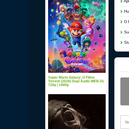
Apr
Hun
O P
Sug
Stu
Super Mario Galaxy: O Filme
Torrent (2026) Dual Áudio WEB-DL
720p | 1080p