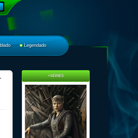
blado
Legendado
+SÉRIES
-