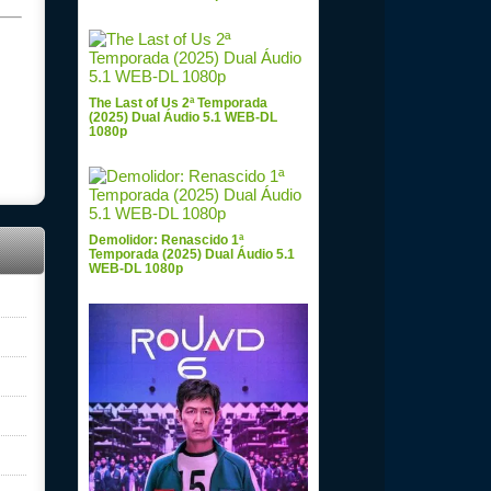
The Last of Us 2ª Temporada
(2025) Dual Áudio 5.1 WEB-DL
1080p
Demolidor: Renascido 1ª
Temporada (2025) Dual Áudio 5.1
WEB-DL 1080p