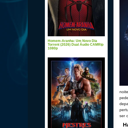
Homem-Aranha: Um Novo Dia
Torrent (2026) Dual Áudio CAMRip
1080p
noit
pede
depa
pert
ser 
H