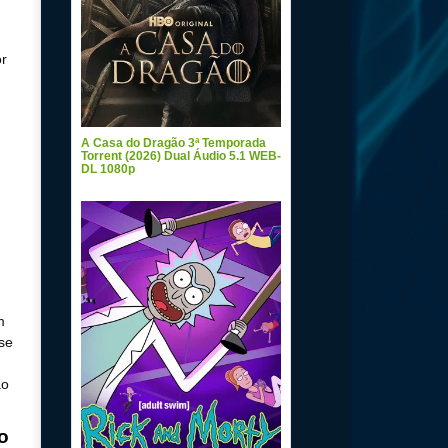
or
A Casa do Dragão 3ª Temporada
Torrent (2026) Dual Áudio 5.1 WEB-
DL 1080p
m
se
ão
o