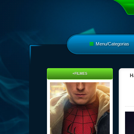
Menu/Categorias
+FILMES
H