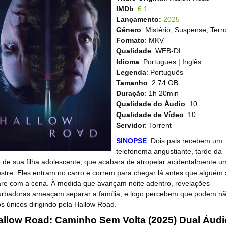
IMDb
:
6.1
Lançamento:
2025
Gênero
: Mistério, Suspense, Terr
Formato
: MKV
Qualidade
: WEB-DL
Idioma
: Portugues | Inglês
Legenda
: Português
Tamanho
: 2.74 GB
Duração
: 1h 20min
Qualidade do Áudio
: 10
Qualidade de Vídeo
: 10
Servidor
: Torrent
SINOPSE
: Dois pais recebem um
telefonema angustiante, tarde da
e de sua filha adolescente, que acabara de atropelar acidentalmente u
stre. Eles entram no carro e correm para chegar lá antes que alguém 
re com a cena. À medida que avançam noite adentro, revelações
urbadoras ameaçam separar a família, e logo percebem que podem n
os únicos dirigindo pela Hallow Road.
allow Road: Caminho Sem Volta (2025) Dual Áudi