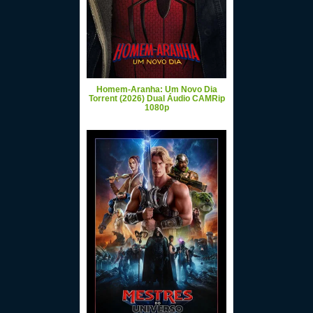
Homem-Aranha: Um Novo Dia
Torrent (2026) Dual Áudio CAMRip
1080p