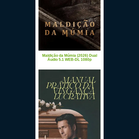
Maldição da Múmia (2026) Dual
Áudio 5.1 WEB-DL 1080p