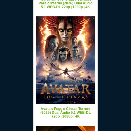
Para o Inferno (2026) Dual Áudio
5.1 WEB-DL 720p | 1080p | 4K
Avatar: Fogo e Cinzas Torrent
(2025) Dual Áudio 5.1 WEB-DL
720p | 1080p | 4K