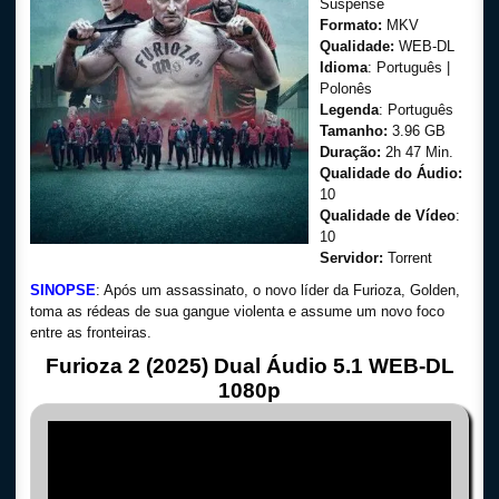
Suspense
Formato:
MKV
Qualidade:
WEB-DL
Idioma
: Português |
Polonês
Legenda
: Português
Tamanho:
3.96 GB
Duração:
2h 47 Min.
Qualidade do Áudio:
10
Qualidade de Vídeo
:
10
Servidor:
Torrent
SINOPSE
: Após um assassinato, o novo líder da Furioza, Golden,
toma as rédeas de sua gangue violenta e assume um novo foco
entre as fronteiras.
Furioza 2 (2025) Dual Áudio 5.1 WEB-DL
1080p