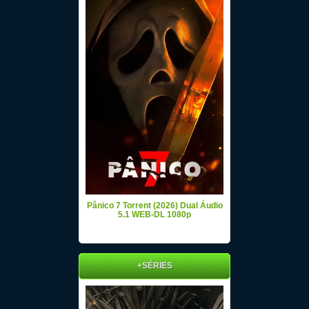
Pânico 7 Torrent (2026) Dual Áudio
5.1 WEB-DL 1080p
+SÉRIES