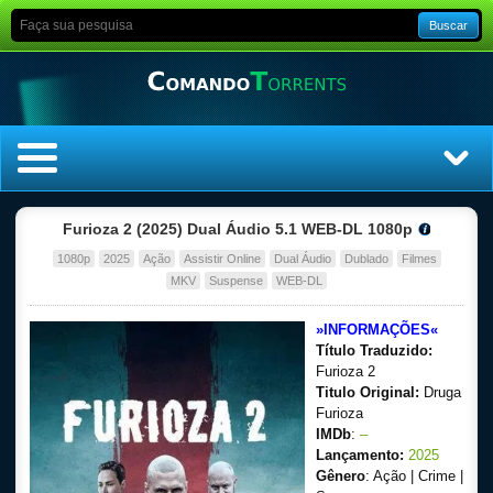
Buscar
Home
Furioza 2 (2025) Dual Áudio 5.1 WEB-DL 1080p
1080p
2025
Ação
Assistir Online
Dual Áudio
Dublado
Filmes
Top Filmes
MKV
Suspense
WEB-DL
Top Séries
»INFORMAÇÕES«
Título Traduzido:
Filmes
Furioza 2
Titulo Original:
Druga
Furioza
Dublado
IMDb
:
–
Lançamento:
2025
Legendado
Gênero
: Ação | Crime |