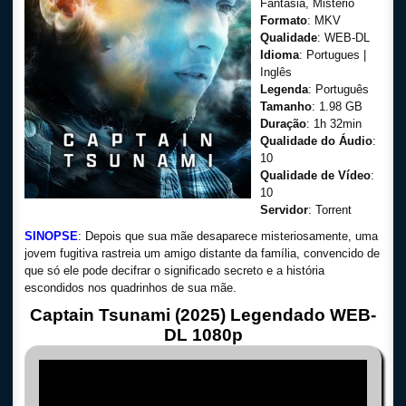
Fantasia, Mistério
Formato
: MKV
Qualidade
: WEB-DL
Idioma
: Portugues |
Inglês
Legenda
: Português
Tamanho
: 1.98 GB
Duração
: 1h 32min
Qualidade do Áudio
:
10
Qualidade de Vídeo
:
10
Servidor
: Torrent
SINOPSE
: Depois que sua mãe desaparece misteriosamente, uma
jovem fugitiva rastreia um amigo distante da família, convencido de
que só ele pode decifrar o significado secreto e a história
escondidos nos quadrinhos de sua mãe.
Captain Tsunami (2025) Legendado WEB-
DL 1080p