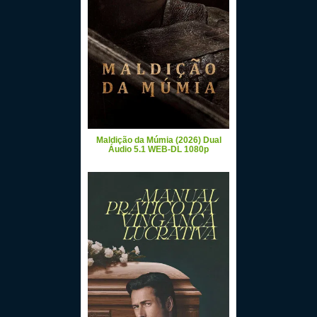
Maldição da Múmia (2026) Dual
Áudio 5.1 WEB-DL 1080p