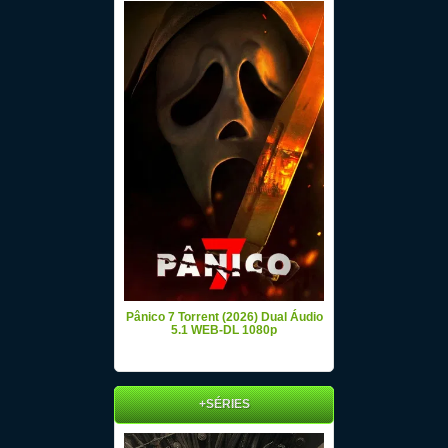
Pânico 7 Torrent (2026) Dual Áudio
5.1 WEB-DL 1080p
+SÉRIES