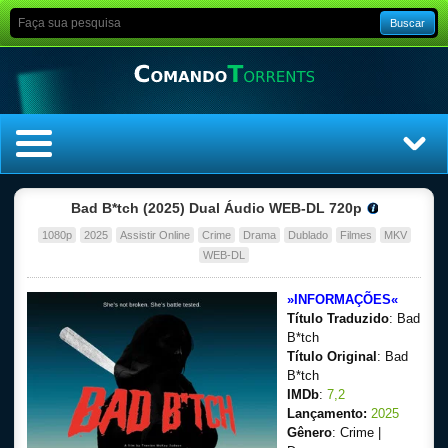
Buscar
Home
Bad B*tch (2025) Dual Áudio WEB-DL 720p
1080p
2025
Assistir Online
Crime
Drama
Dublado
Filmes
MKV
Top Filmes
WEB-DL
Top Séries
»INFORMAÇÕES«
Título Traduzido
: Bad
Filmes
B*tch
Título Original
: Bad
B*tch
Dublado
IMDb
:
7,2
Lançamento:
2025
Legendado
Gênero
: Crime |