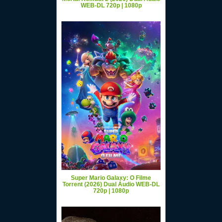
WEB-DL 720p | 1080p
Super Mario Galaxy: O Filme
Torrent (2026) Dual Áudio WEB-DL
720p | 1080p