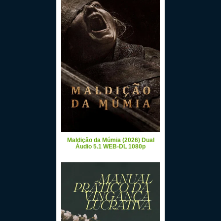
Maldição da Múmia (2026) Dual
Áudio 5.1 WEB-DL 1080p