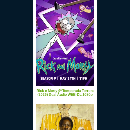
Rick e Morty 9ª Temporada Torrent
(2026) Dual Áudio WEB-DL 1080p