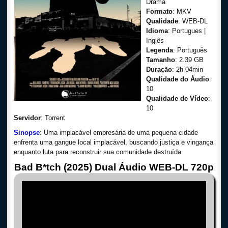
Drama
Formato
: MKV
Qualidade
: WEB-DL
Idioma
: Portugues |
Inglês
Legenda
: Português
Tamanho
: 2.39 GB
Duração
: 2h 04min
Qualidade do Áudio
:
10
Qualidade de Vídeo
:
10
Servidor
: Torrent
Sinopse
: Uma implacável empresária de uma pequena cidade
enfrenta uma gangue local implacável, buscando justiça e vingança
enquanto luta para reconstruir sua comunidade destruída.
Bad B*tch (2025) Dual Áudio WEB-DL 720p