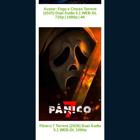
Avatar: Fogo e Cinzas Torrent
(2025) Dual Áudio 5.1 WEB-DL
720p | 1080p | 4K
Pânico 7 Torrent (2026) Dual Áudio
5.1 WEB-DL 1080p