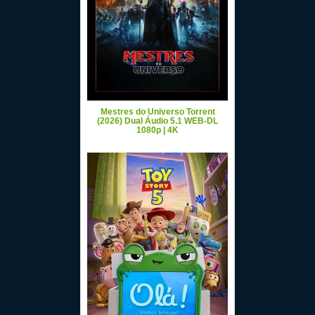
Mestres do Universo Torrent
(2026) Dual Áudio 5.1 WEB-DL
1080p | 4K