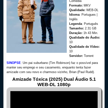
Comédia
Formato:
MKV
Qualidade:
WEB-DL
Idioma
: Portugues |
Inglês
Legenda
: Português
Tamanho:
2.31 GB
Duração:
1h 43 Min.
Qualidade do Áudio:
10
Qualidade de Vídeo:
10
Servidor:
Torrent
SINOPSE
: Um pai suburbano (Tim Robinson) faz o possível para
manter seu emprego e seu casamento, enquanto tenta fazer
amizade com seu novo e charmoso vizinho, Brian (Paul Rudd).
Amizade Tóxica (2025) Dual Áudio 5.1
WEB-DL 1080p