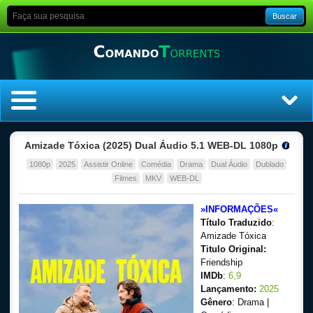
Buscar
Home
Amizade Tóxica (2025) Dual Áudio 5.1 WEB-DL 1080p
1080p
2025
Assistir Online
Comédia
Drama
Dual Áudio
Dublado
Top Filmes
Filmes
MKV
WEB-DL
Top Séries
»INFORMAÇÕES«
Título Traduzido
:
Filmes
Amizade Tóxica
Titulo Original:
Friendship
Dublado
IMDb
:
6,9
Lançamento:
2025
Legendado
Gênero
: Drama |