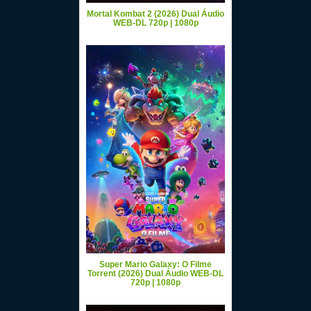
Mortal Kombat 2 (2026) Dual Áudio
WEB-DL 720p | 1080p
Super Mario Galaxy: O Filme
Torrent (2026) Dual Áudio WEB-DL
720p | 1080p