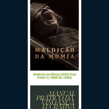
Maldição da Múmia (2026) Dual
Áudio 5.1 WEB-DL 1080p