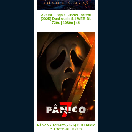
Avatar: Fogo e Cinzas Torrent
(2025) Dual Áudio 5.1 WEB-DL
720p | 1080p | 4K
Pânico 7 Torrent (2026) Dual Áudio
5.1 WEB-DL 1080p