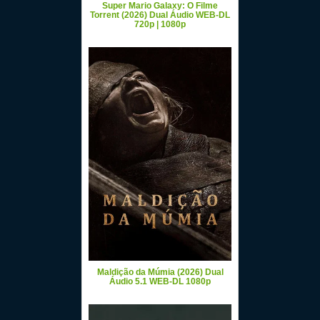
Super Mario Galaxy: O Filme
Torrent (2026) Dual Áudio WEB-DL
720p | 1080p
Maldição da Múmia (2026) Dual
Áudio 5.1 WEB-DL 1080p