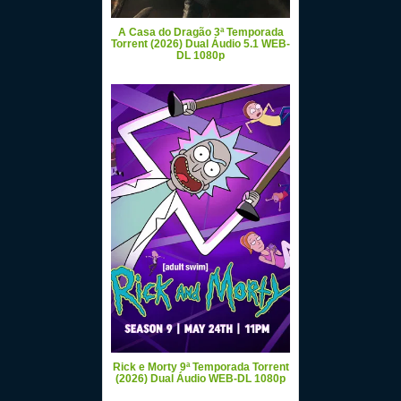
A Casa do Dragão 3ª Temporada
Torrent (2026) Dual Áudio 5.1 WEB-
DL 1080p
Rick e Morty 9ª Temporada Torrent
(2026) Dual Áudio WEB-DL 1080p