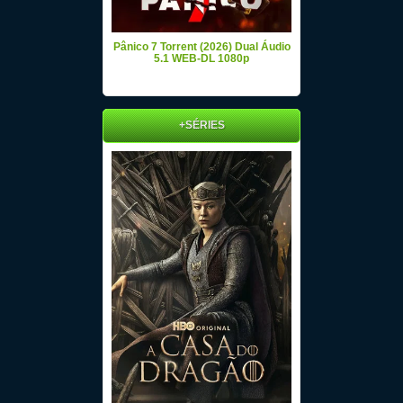
Pânico 7 Torrent (2026) Dual Áudio
5.1 WEB-DL 1080p
+SÉRIES