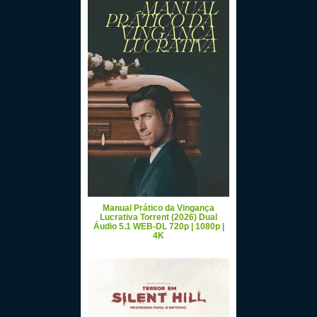
Manual Prático da Vingança
Lucrativa Torrent (2026) Dual
Áudio 5.1 WEB-DL 720p | 1080p |
4K