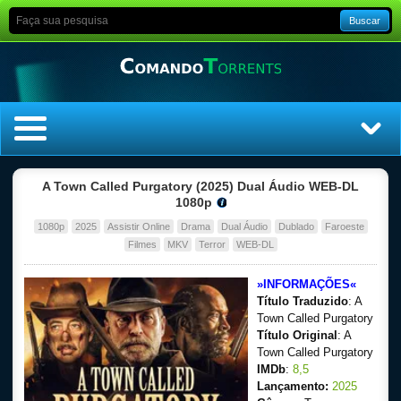
Buscar
Home
A Town Called Purgatory (2025) Dual Áudio WEB-DL
1080p
Top Filmes
1080p
2025
Assistir Online
Drama
Dual Áudio
Dublado
Faroeste
Filmes
MKV
Terror
WEB-DL
Top Séries
»INFORMAÇÕES«
Título Traduzido
: A
Filmes
Town Called Purgatory
Título Original
: A
Dublado
Town Called Purgatory
IMDb
:
8,5
Legendado
Lançamento:
2025