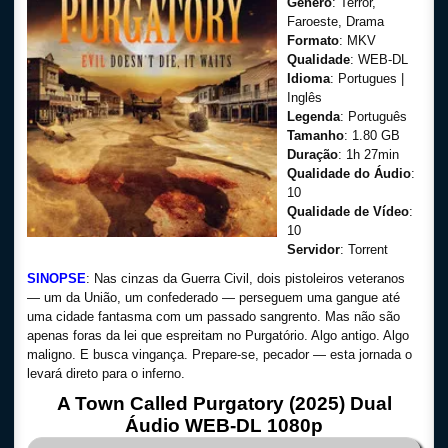
Gênero
: Terror,
Faroeste, Drama
Formato
: MKV
Qualidade
: WEB-DL
Idioma
: Portugues |
Inglês
Legenda
: Português
Tamanho
: 1.80 GB
Duração
: 1h 27min
Qualidade do Áudio
:
10
Qualidade de Vídeo
:
10
Servidor
: Torrent
SINOPSE
: Nas cinzas da Guerra Civil, dois pistoleiros veteranos
— um da União, um confederado — perseguem uma gangue até
uma cidade fantasma com um passado sangrento. Mas não são
apenas foras da lei que espreitam no Purgatório. Algo antigo. Algo
maligno. E busca vingança. Prepare-se, pecador — esta jornada o
levará direto para o inferno.
A Town Called Purgatory (2025) Dual
Áudio WEB-DL 1080p