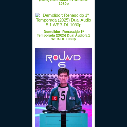
(2025) Dual Áudio 5.1 WEB-DL
1080p
Demolidor: Renascido 1ª
Temporada (2025) Dual Áudio 5.1
WEB-DL 1080p