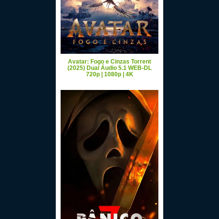
Avatar: Fogo e Cinzas Torrent
(2025) Dual Áudio 5.1 WEB-DL
720p | 1080p | 4K