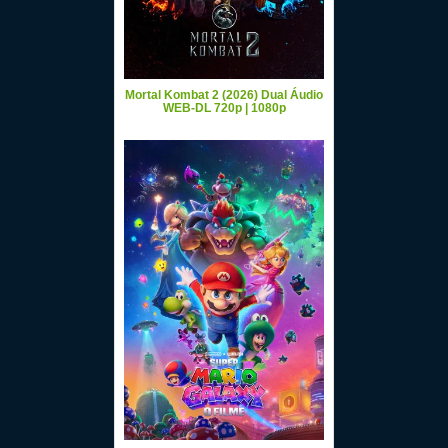
Mortal Kombat 2 (2026) Dual Áudio
WEB-DL 720p | 1080p