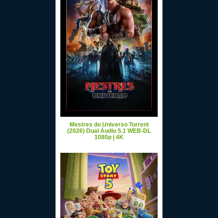
Mestres do Universo Torrent
(2026) Dual Áudio 5.1 WEB-DL
1080p | 4K