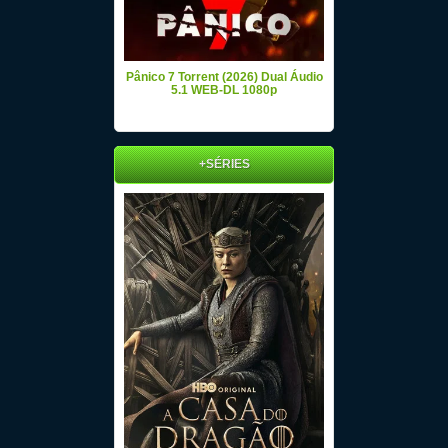
Pânico 7 Torrent (2026) Dual Áudio
5.1 WEB-DL 1080p
+SÉRIES