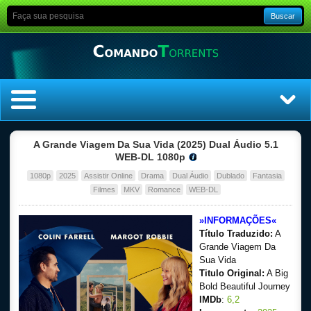
Buscar
Home
A Grande Viagem Da Sua Vida (2025) Dual Áudio 5.1
WEB-DL 1080p
Top Filmes
1080p
2025
Assistir Online
Drama
Dual Áudio
Dublado
Fantasia
Filmes
MKV
Romance
WEB-DL
Top Séries
»INFORMAÇÕES«
Título Traduzido:
A
Filmes
Grande Viagem Da
Sua Vida
Dublado
Titulo Original:
A Big
Bold Beautiful Journey
Legendado
IMDb
:
6,2