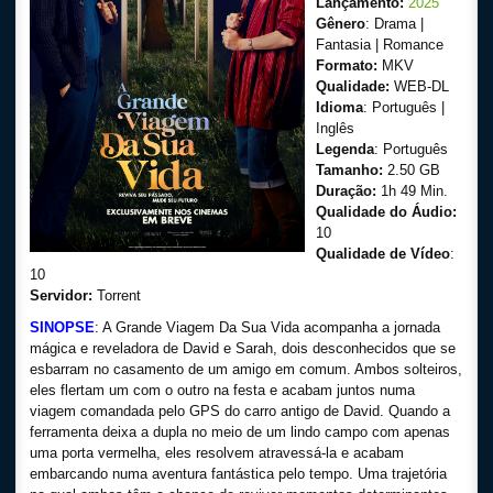
Lançamento:
2025
Gênero
: Drama |
Fantasia | Romance
Formato:
MKV
Qualidade:
WEB-DL
Idioma
: Português |
Inglês
Legenda
: Português
Tamanho:
2.50 GB
Duração:
1h 49 Min.
Qualidade do Áudio:
10
Qualidade de Vídeo
:
10
Servidor:
Torrent
SINOPSE
: A Grande Viagem Da Sua Vida acompanha a jornada
mágica e reveladora de David e Sarah, dois desconhecidos que se
esbarram no casamento de um amigo em comum. Ambos solteiros,
eles flertam um com o outro na festa e acabam juntos numa
viagem comandada pelo GPS do carro antigo de David. Quando a
ferramenta deixa a dupla no meio de um lindo campo com apenas
uma porta vermelha, eles resolvem atravessá-la e acabam
embarcando numa aventura fantástica pelo tempo. Uma trajetória