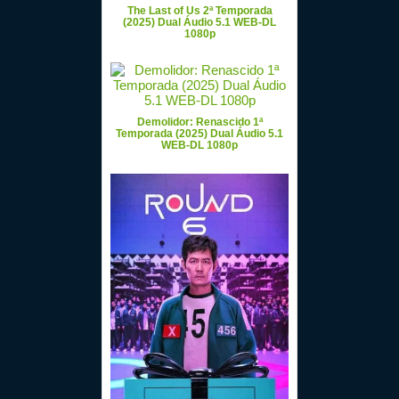
The Last of Us 2ª Temporada
(2025) Dual Áudio 5.1 WEB-DL
1080p
Demolidor: Renascido 1ª
Temporada (2025) Dual Áudio 5.1
WEB-DL 1080p