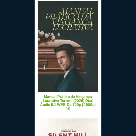
Manual Prático da Vingança
Lucrativa Torrent (2026) Dual
Áudio 5.1 WEB-DL 720p | 1080p |
4K