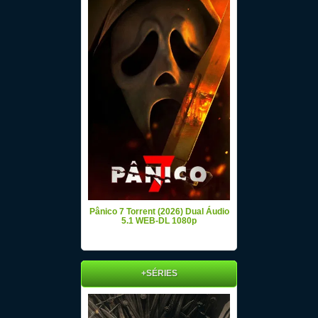
Pânico 7 Torrent (2026) Dual Áudio
5.1 WEB-DL 1080p
+SÉRIES