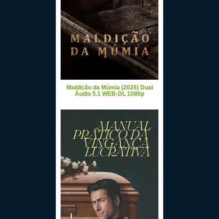
Maldição da Múmia (2026) Dual
Áudio 5.1 WEB-DL 1080p