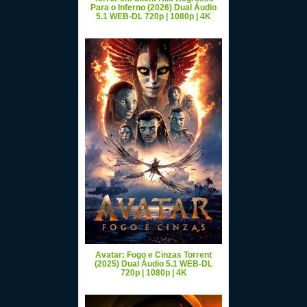
Para o Inferno (2026) Dual Áudio
5.1 WEB-DL 720p | 1080p | 4K
Avatar: Fogo e Cinzas Torrent
(2025) Dual Áudio 5.1 WEB-DL
720p | 1080p | 4K