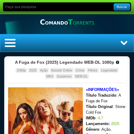
Buscar
Home
A Fuga de Fox (2025) Legendado WEB-DL 1080p
1080p
2025
Ação
Assistir Online
Crime
Filmes
Legendado
Top Filmes
MKV
Suspense
WEB-DL
Top Séries
»INFORMAÇÕES«
Título Traduzido
: A
Filmes
Fuga de Fox
Título Original
: Stone
Cold Fox
Dublado
IMDb
:
4,7
Lançamento:
2025
Legendado
Gênero
: Ação,