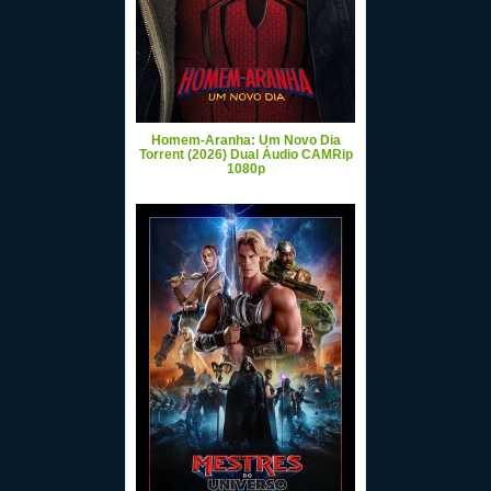
Homem-Aranha: Um Novo Dia
Torrent (2026) Dual Áudio CAMRip
1080p