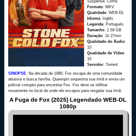
Suspense, Crime
Formato
: MKV
Qualidade
: WEB-DL
Idioma
: Inglês
Legenda
: Português
Tamanho
: 1.59 GB
Duração
: 1h 27min
Qualidade do Áudio
:
10
Qualidade de Vídeo
:
10
Servidor
: Torrent
SINOPSE
: Na década de 1980, Fox escapa de uma comunidade
abusiva e busca família. Queenpin sequestra sua irmã e envia um
policial corrupto para encontrar Fox. Fox deve se infiltrar
novamente no local de onde ele escapou para resgatar sua irmã.
A Fuga de Fox (2025) Legendado WEB-DL
1080p