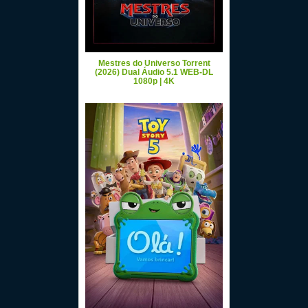
Mestres do Universo Torrent
(2026) Dual Áudio 5.1 WEB-DL
1080p | 4K