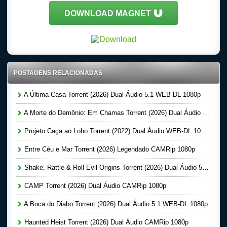
DOWNLOAD MAGNET
POSTAGENS RELACIONADAS
A Última Casa Torrent (2026) Dual Áudio 5.1 WEB-DL 1080p
A Morte do Demônio: Em Chamas Torrent (2026) Dual Áudio WEB-DL 720p | 1080p
Projeto Caça ao Lobo Torrent (2022) Dual Áudio WEB-DL 1080p
Entre Céu e Mar Torrent (2026) Legendado CAMRip 1080p
Shake, Rattle & Roll Evil Origins Torrent (2026) Dual Áudio 5.1 WEB-DL 1080p
CAMP Torrent (2026) Dual Áudio CAMRip 1080p
A Boca do Diabo Torrent (2026) Dual Áudio 5.1 WEB-DL 1080p
Haunted Heist Torrent (2026) Dual Áudio CAMRip 1080p