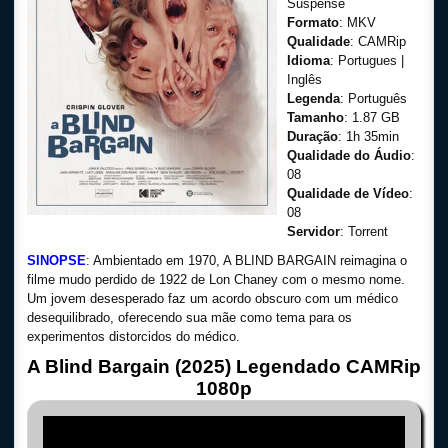
Suspense
Formato
: MKV
Qualidade
: CAMRip
Idioma
: Portugues |
Inglês
Legenda
: Português
Tamanho
: 1.87 GB
Duração
: 1h 35min
Qualidade do Áudio
:
08
Qualidade de Vídeo
:
08
Servidor
: Torrent
SINOPSE
: Ambientado em 1970, A BLIND BARGAIN reimagina o
filme mudo perdido de 1922 de Lon Chaney com o mesmo nome.
Um jovem desesperado faz um acordo obscuro com um médico
desequilibrado, oferecendo sua mãe como tema para os
experimentos distorcidos do médico.
A Blind Bargain (2025) Legendado CAMRip
1080p