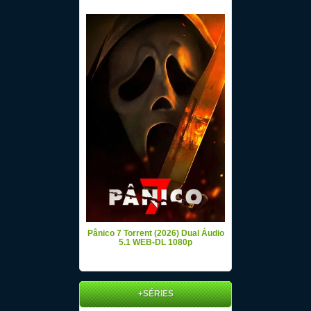
Pânico 7 Torrent (2026) Dual Áudio
5.1 WEB-DL 1080p
+SÉRIES