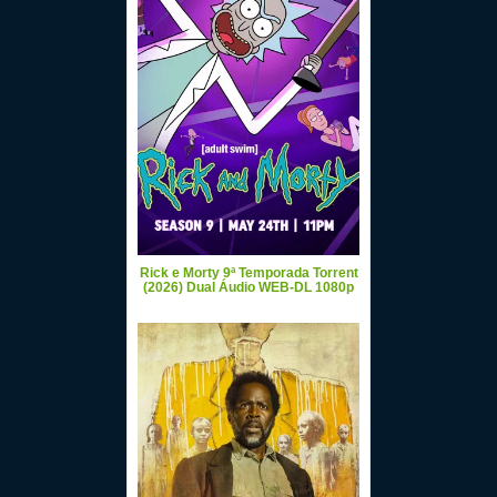
Rick e Morty 9ª Temporada Torrent
(2026) Dual Áudio WEB-DL 1080p