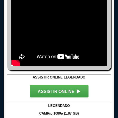
ASSISTIR ONLINE LEGENDADO
ASSISTIR ONLINE
LEGENDADO
CAMRip 1080p (1.87 GB)