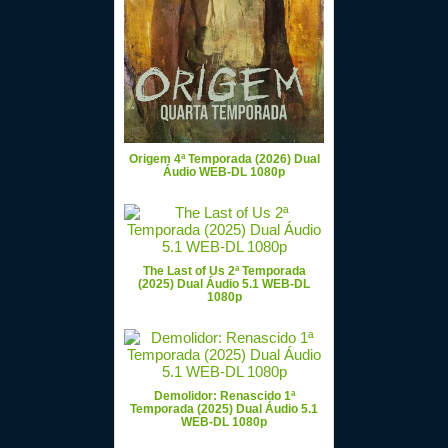
Origem 4ª Temporada (2026) Dual
Áudio WEB-DL 1080p
The Last of Us 2ª Temporada
(2025) Dual Áudio 5.1 WEB-DL
1080p
Demolidor: Renascido 1ª
Temporada (2025) Dual Áudio 5.1
WEB-DL 1080p