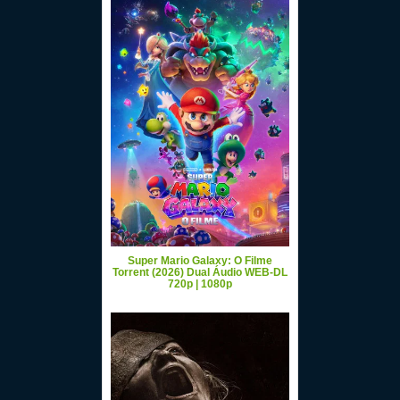
Super Mario Galaxy: O Filme
Torrent (2026) Dual Áudio WEB-DL
720p | 1080p