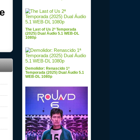
e
The Last of Us 2ª Temporada
(2025) Dual Áudio 5.1 WEB-DL
1080p
Demolidor: Renascido 1ª
Temporada (2025) Dual Áudio 5.1
WEB-DL 1080p