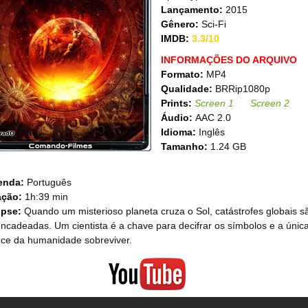
Lançamento:
2015
Gênero:
Sci-Fi
IMDB:
3.3/10
INFORMAÇÕES DO ARQUIVO
Formato:
MP4
Qualidade:
BRRip1080p
Prints:
Screen 1
Screen 2
Áudio:
AAC 2.0
Idioma:
Inglês
Tamanho:
1.24 GB
enda:
Português
ação:
1h:39 min
opse:
Quando um misterioso planeta cruza o Sol, catástrofes globais s
ncadeadas. Um cientista é a chave para decifrar os símbolos e a únic
ce da humanidade sobreviver.