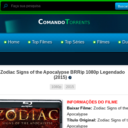
Buscar
Home
Top Filmes
Top Séries
Filmes
Du
Zodiac Signs of the Apocalypse BRRip 1080p Legendado
(2015)
1080p
2015
INFORMAÇÕES DO FILME
Baixar Filme:
Zodiac Signs of th
Apocalypse
Título Original:
Zodiac Signs of 
Apocalypse