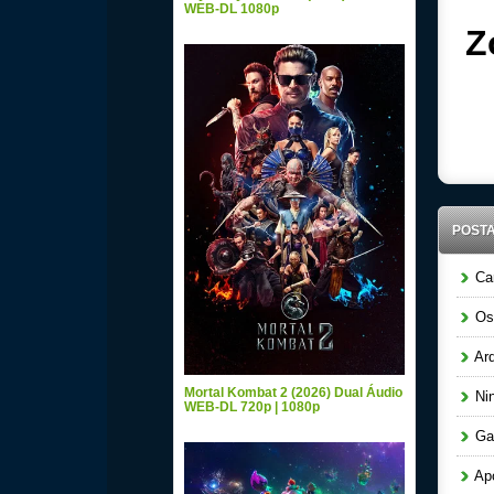
WEB-DL 1080p
Z
POST
Car
Os 
Arq
Mortal Kombat 2 (2026) Dual Áudio
Nin
WEB-DL 720p | 1080p
Gar
Apó