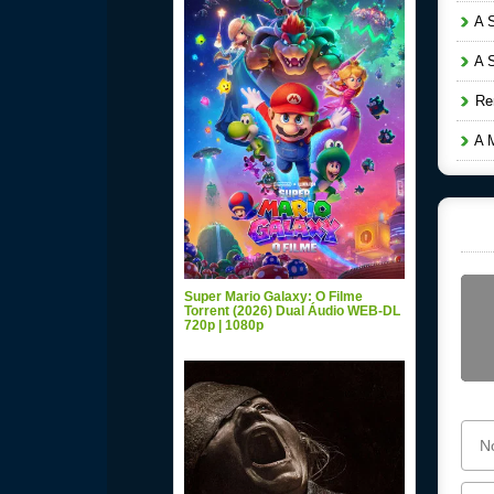
A S
A S
Ren
A M
Super Mario Galaxy: O Filme
Torrent (2026) Dual Áudio WEB-DL
720p | 1080p