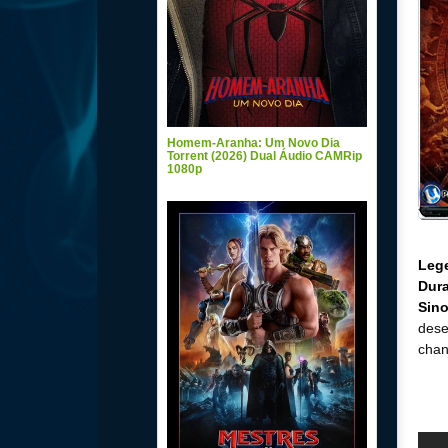
Homem-Aranha: Um Novo Dia
Torrent (2026) Dual Áudio CAMRip
1080p
Leg
Dur
Sin
dese
chan