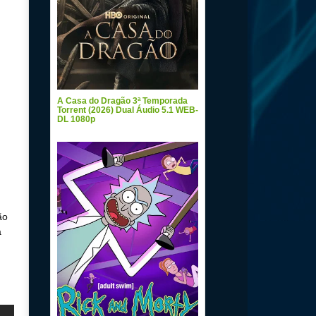
A Casa do Dragão 3ª Temporada
Torrent (2026) Dual Áudio 5.1 WEB-
DL 1080p
ão
a