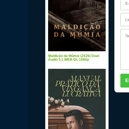
Maldição da Múmia (2026) Dual
Áudio 5.1 WEB-DL 1080p