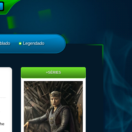
blado
Legendado
+SÉRIES
e
the