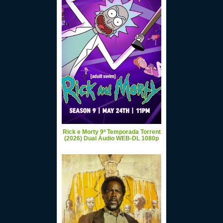
Rick e Morty 9ª Temporada Torrent
(2026) Dual Áudio WEB-DL 1080p