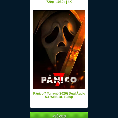
720p | 1080p | 4K
Pânico 7 Torrent (2026) Dual Áudio
5.1 WEB-DL 1080p
+SÉRIES