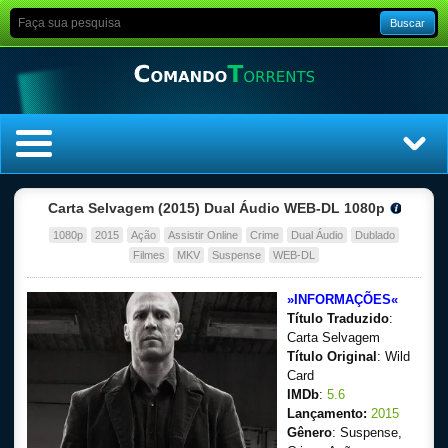
Buscar
Home
Carta Selvagem (2015) Dual Áudio WEB-DL 1080p
1080p
2015
Ação
Assistir Online
Crime
Dual Áudio
Dublado
Top Filmes
Filmes
MKV
Suspense
WEB-DL
Top Séries
»INFORMAÇÕES«
Título Traduzido
:
Filmes
Carta Selvagem
Título Original
: Wild
Card
Dublado
IMDb
:
5.6
Lançamento:
2015
Legendado
Gênero
: Suspense,