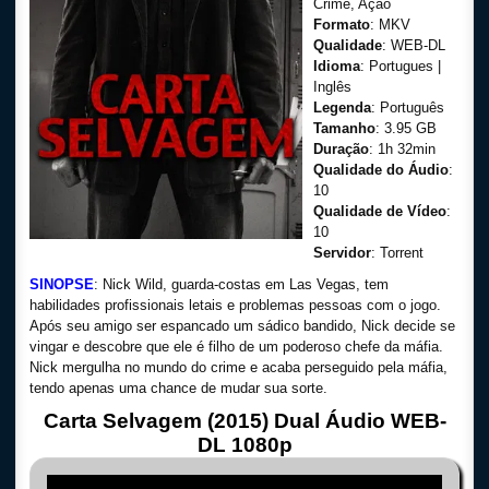
Crime, Ação
Formato
: MKV
Qualidade
: WEB-DL
Idioma
: Portugues |
Inglês
Legenda
: Português
Tamanho
: 3.95 GB
Duração
: 1h 32min
Qualidade do Áudio
:
10
Qualidade de Vídeo
:
10
Servidor
: Torrent
SINOPSE
: Nick Wild, guarda-costas em Las Vegas, tem
habilidades profissionais letais e problemas pessoas com o jogo.
Após seu amigo ser espancado um sádico bandido, Nick decide se
vingar e descobre que ele é filho de um poderoso chefe da máfia.
Nick mergulha no mundo do crime e acaba perseguido pela máfia,
tendo apenas uma chance de mudar sua sorte.
Carta Selvagem (2015) Dual Áudio WEB-
DL 1080p