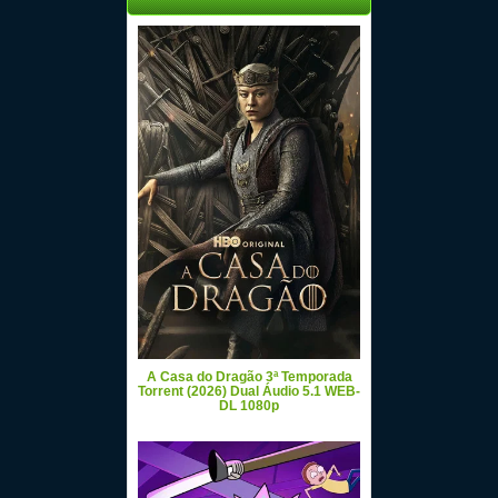
A Casa do Dragão 3ª Temporada
Torrent (2026) Dual Áudio 5.1 WEB-
DL 1080p