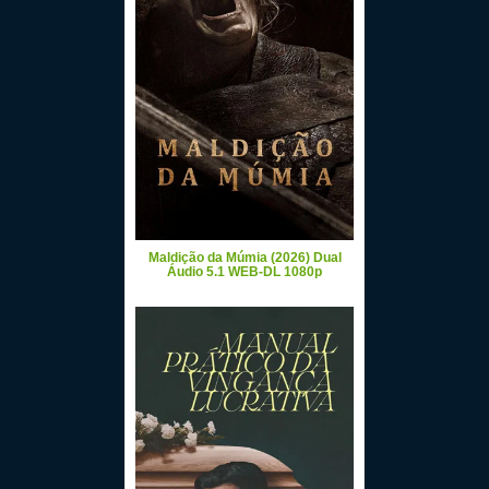
Maldição da Múmia (2026) Dual
Áudio 5.1 WEB-DL 1080p