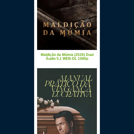
Maldição da Múmia (2026) Dual
Áudio 5.1 WEB-DL 1080p