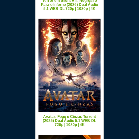
Terror em Silent Hill: Regresso
Para o Inferno (2026) Dual Áudio
5.1 WEB-DL 720p | 1080p | 4K
Avatar: Fogo e Cinzas Torrent
(2025) Dual Áudio 5.1 WEB-DL
720p | 1080p | 4K