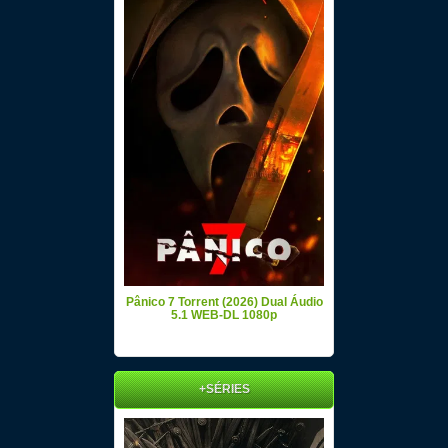
Pânico 7 Torrent (2026) Dual Áudio
5.1 WEB-DL 1080p
+SÉRIES