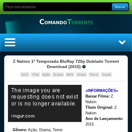
Buscar
Home
Z Nation 1ª Temporada BluRay 720p Dublado Torrent
Download (2015)
Top Filmes
2015
720p
Ação
Drama
MKV
Series
Terror
Zumbi
Top Séries
»INFORMAÇÕES«
Baixar Filme:
Z
Filmes
Nation
Título Original:
Z
Nation
Dublado
Ano de Lançamento:
2015
Legendado
Gênero:
Ação, Drama, Terror