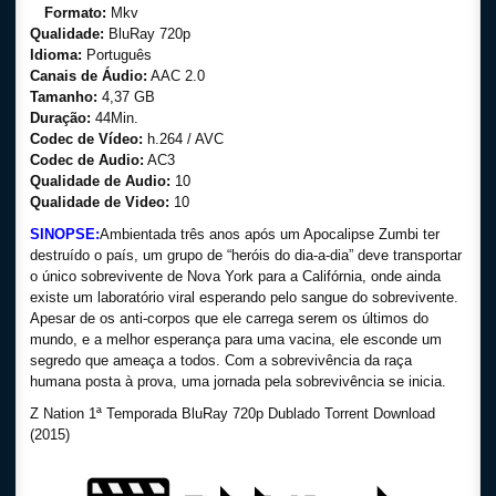
Formato:
Mkv
Qualidade:
BluRay 720p
Idioma:
Português
Canais de Áudio:
AAC 2.0
Tamanho:
4,37 GB
Duração:
44Min.
Codec de Vídeo:
h.264 / AVC
Codec de Audio:
AC3
Qualidade de Audio:
10
Qualidade de Video:
10
SINOPSE:
Ambientada três anos após um Apocalipse Zumbi ter
destruído o país, um grupo de “heróis do dia-a-dia” deve transportar
o único sobrevivente de Nova York para a Califórnia, onde ainda
existe um laboratório viral esperando pelo sangue do sobrevivente.
Apesar de os anti-corpos que ele carrega serem os últimos do
mundo, e a melhor esperança para uma vacina, ele esconde um
segredo que ameaça a todos. Com a sobrevivência da raça
humana posta à prova, uma jornada pela sobrevivência se inicia.
Z Nation 1ª Temporada BluRay 720p Dublado Torrent Download
(2015)