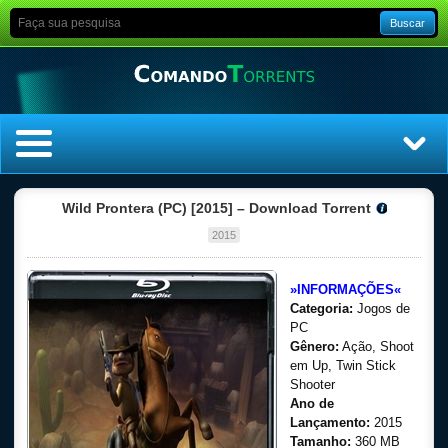
Buscar
Home
Wild Prontera (PC) [2015] – Download Torrent
2015
Top Filmes
»INFORMAÇÕES«
Top Séries
Categoria:
Jogos de
PC
Filmes
Gênero:
Ação, Shoot
em Up, Twin Stick
Dublado
Shooter
Ano de
Lançamento:
2015
Legendado
Tamanho:
360 MB