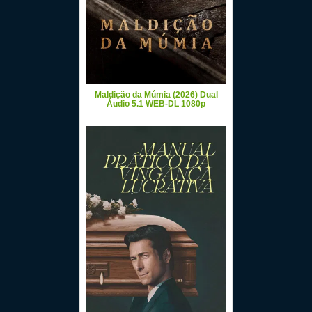
Maldição da Múmia (2026) Dual
Áudio 5.1 WEB-DL 1080p