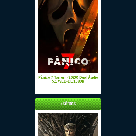
Pânico 7 Torrent (2026) Dual Áudio
5.1 WEB-DL 1080p
+SÉRIES