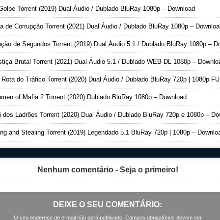
olpe Torrent (2019) Dual Áudio / Dublado BluRay 1080p – Download
a de Corrupção Torrent (2021) Dual Áudio / Dublado BluRay 1080p – Downloa
ção de Segundos Torrent (2019) Dual Áudio 5.1 / Dublado BluRay 1080p – Downloa
tiça Brutal Torrent (2021) Dual Áudio 5.1 / Dublado WEB-DL 1080p – Downlo
ota do Tráfico Torrent (2020) Dual Áudio / Dublado BluRay 720p | 1080p FULL HD – Downlo
en of Mafia 2 Torrent (2020) Dublado BluRay 1080p – Download
 dos Ladrões Torrent (2020) Dual Áudio / Dublado BluRay 720p e 1080p – Downlo
ng and Stealing Torrent (2019) Legendado 5.1 BluRay 720p | 1080p – Downlo
Nenhum comentário - Seja o primeiro!
DEIXE O SEU COMENTÁRIO:
O seu endereço de e-mail não será publicado. Campos obrigatórios devem ser