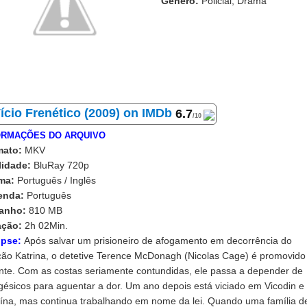
Gênero:
Policial, Drama
6.7
/10
ORMAÇÕES DO ARQUIVO
mato:
MKV
lidade:
BluRay 720p
oma:
Português / Inglês
enda:
Português
anho:
810 MB
ação:
2
h 02Min.
opse:
Após salvar um prisioneiro de afogamento em decorrência do
cão Katrina, o detetive Terence McDonagh (Nicolas Cage) é promovido
nte. Com as costas seriamente contundidas, ele passa a depender de
gésicos para aguentar a dor. Um ano depois está viciado em Vicodin e
ína, mas continua trabalhando em nome da lei. Quando uma família d