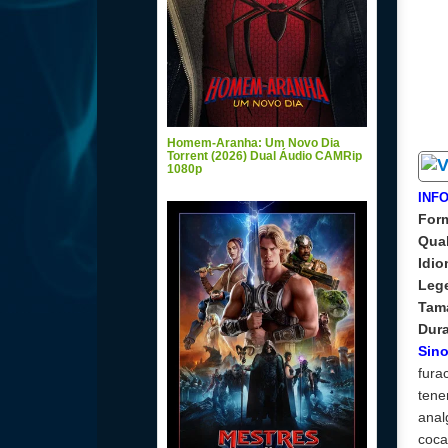
Homem-Aranha: Um Novo Dia
Torrent (2026) Dual Áudio CAMRip
1080p
INF
For
Qua
Idi
Leg
Tam
Dur
Sin
fura
tene
anal
coca