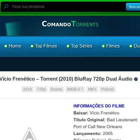
Buscar
Home
Top Filmes
Top Séries
Filmes
Du
Vício Frenético – Torrent (2010) BluRay 720p Dual Áudio
2010
720p
Drama
IMDB-6.7
MKV
Policial
INFORMAÇÕES DO FILME
Baixar:
Vício Frenético
Título Original:
Bad Lieutenant:
Port of Call New Orleans
Lançamento:
2005