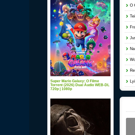
O G
Tei
Fra
Jus
Na R
Wom
Rei
Super Mario Galaxy: O Filme
Lyi
Torrent (2026) Dual Áudio WEB-DL
720p | 1080p