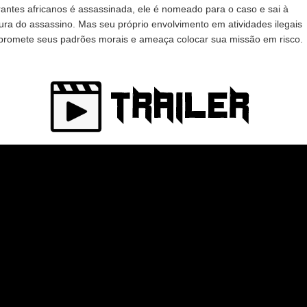
rantes africanos é assassinada, ele é nomeado para o caso e sai à
ura do assassino. Mas seu próprio envolvimento em atividades ilegais
romete seus padrões morais e ameaça colocar sua missão em risco.