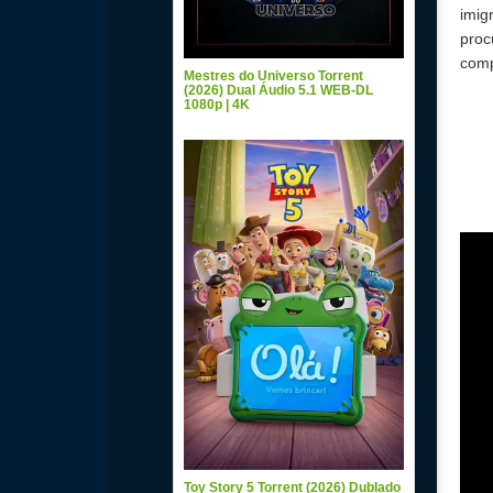
imig
proc
comp
Mestres do Universo Torrent
(2026) Dual Áudio 5.1 WEB-DL
1080p | 4K
Toy Story 5 Torrent (2026) Dublado