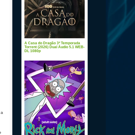
A Casa do Dragão 3ª Temporada
Torrent (2026) Dual Áudio 5.1 WEB-
DL 1080p
 a
e