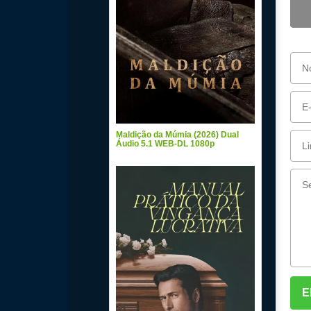
Maldição da Múmia (2026) Dual
Áudio 5.1 WEB-DL 1080p