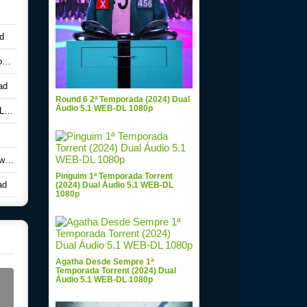
d
d
ad
Round 6 2ª Temporada (2024) Dual
Áudio 5.1 WEB-DL 1080p
ad
ad
Pinguim 1ª Temporada Torrent
ad
(2024) Dual Áudio 5.1 WEB-DL
1080p
Agatha Desde Sempre 1ª
Temporada Torrent (2024) Dual
Áudio 5.1 WEB-DL 1080p