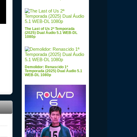
The Last of Us 2ª Temporada
(2025) Dual Áudio 5.1 WEB-DL
1080p
Demolidor: Renascido 1ª
Temporada (2025) Dual Áudio 5.1
WEB-DL 1080p