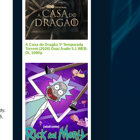
A Casa do Dragão 3ª Temporada
Torrent (2026) Dual Áudio 5.1 WEB-
DL 1080p
dy,
5,