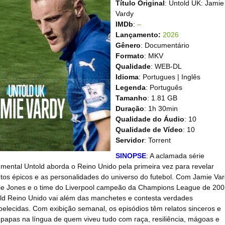
Título Original
: Untold UK: Jamie
Vardy
IMDb
:
–
Lançamento:
2026
Gênero
: Documentário
Formato
: MKV
Qualidade
: WEB-DL
Idioma
: Portugues | Inglês
Legenda
: Português
Tamanho
: 1.81 GB
Duração
: 1h 30min
Qualidade do Áudio
: 10
Qualidade de Vídeo
: 10
Servidor
: Torrent
SINOPSE
: A aclamada série
mental Untold aborda o Reino Unido pela primeira vez para revelar
tos épicos e as personalidades do universo do futebol. Com Jamie Var
ie Jones e o time do Liverpool campeão da Champions League de 200
ld Reino Unido vai além das manchetes e contesta verdades
belecidas. Com exibição semanal, os episódios têm relatos sinceros e
papas na língua de quem viveu tudo com raça, resiliência, mágoas e