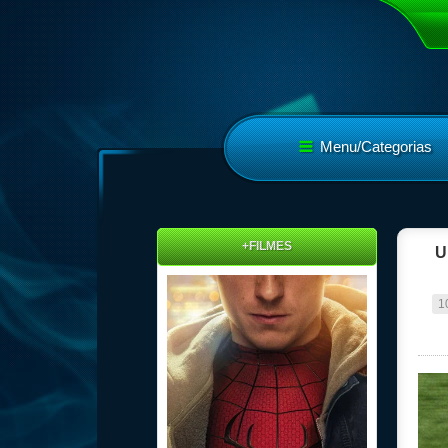
Menu/Categorias
+FILMES
U
1