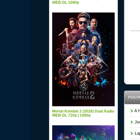
WEB-DL 1080p
POST
A H
Mortal Kombat 2 (2026) Dual Áudio
WEB-DL 720p | 1080p
Jov
Lap