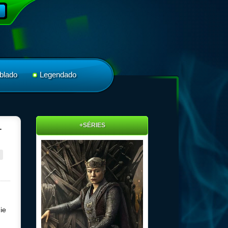
blado
Legendado
+SÉRIES
-
ie