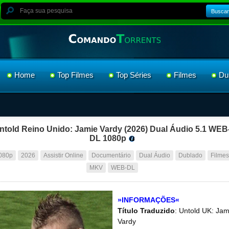
Buscar
Home
Top Filmes
Top Séries
Filmes
Du
ntold Reino Unido: Jamie Vardy (2026) Dual Áudio 5.1 WEB
DL 1080p
080p
2026
Assistir Online
Documentário
Dual Áudio
Dublado
Filmes
MKV
WEB-DL
»INFORMAÇÕES«
Título Traduzido
: Untold UK: Jam
Vardy