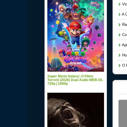
Vid
A Ú
Raq
Cor
Apr
Hun
O P
Super Mario Galaxy: O Filme
Torrent (2026) Dual Áudio WEB-DL
720p | 1080p