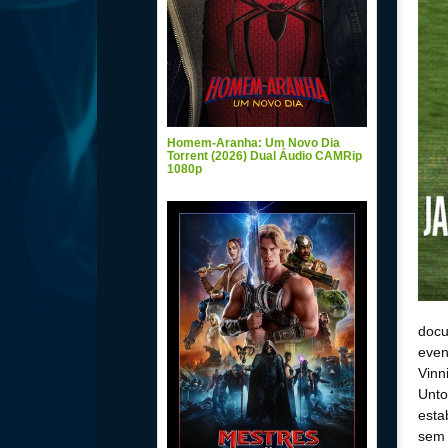
Homem-Aranha: Um Novo Dia
Torrent (2026) Dual Áudio CAMRip
1080p
docu
even
Vinn
Unto
esta
sem 