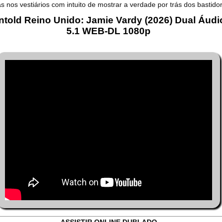
as nos vestiários com intuito de mostrar a verdade por trás dos bastido
ntold Reino Unido: Jamie Vardy (2026) Dual Áudi
5.1 WEB-DL 1080p