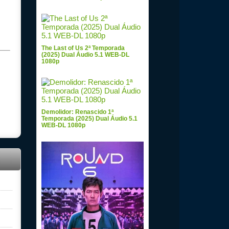
The Last of Us 2ª Temporada
(2025) Dual Áudio 5.1 WEB-DL
1080p
Demolidor: Renascido 1ª
Temporada (2025) Dual Áudio 5.1
WEB-DL 1080p