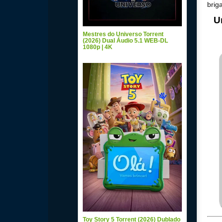
brig
U
Mestres do Universo Torrent
(2026) Dual Áudio 5.1 WEB-DL
1080p | 4K
Toy Story 5 Torrent (2026) Dublado