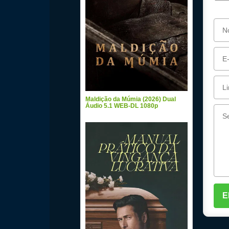
Maldição da Múmia (2026) Dual
Áudio 5.1 WEB-DL 1080p