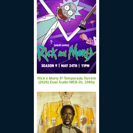
Rick e Morty 9ª Temporada Torrent
(2026) Dual Áudio WEB-DL 1080p