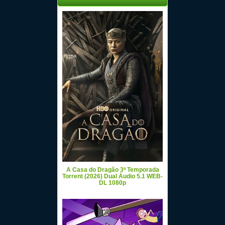
A Casa do Dragão 3ª Temporada
Torrent (2026) Dual Áudio 5.1 WEB-
DL 1080p