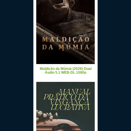
Maldição da Múmia (2026) Dual
Áudio 5.1 WEB-DL 1080p