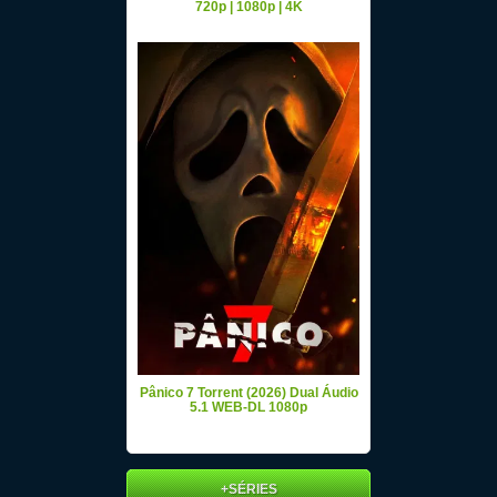
720p | 1080p | 4K
Pânico 7 Torrent (2026) Dual Áudio
5.1 WEB-DL 1080p
+SÉRIES