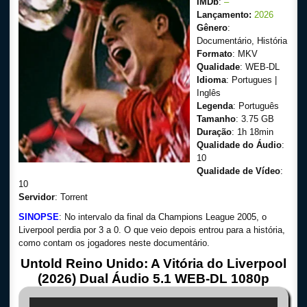
IMDb
:
–
Lançamento:
2026
Gênero
:
Documentário, História
Formato
: MKV
Qualidade
: WEB-DL
Idioma
: Portugues |
Inglês
Legenda
: Português
Tamanho
: 3.75 GB
Duração
: 1h 18min
Qualidade do Áudio
:
10
Qualidade de Vídeo
:
10
Servidor
: Torrent
SINOPSE
: No intervalo da final da Champions League 2005, o
Liverpool perdia por 3 a 0. O que veio depois entrou para a história,
como contam os jogadores neste documentário.
Untold Reino Unido: A Vitória do Liverpool
(2026) Dual Áudio 5.1 WEB-DL 1080p