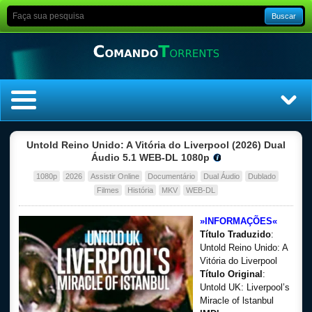
Buscar
Home
Untold Reino Unido: A Vitória do Liverpool (2026) Dual
Áudio 5.1 WEB-DL 1080p
Top Filmes
1080p
2026
Assistir Online
Documentário
Dual Áudio
Dublado
Filmes
História
MKV
WEB-DL
Top Séries
»INFORMAÇÕES«
Título Traduzido
:
Filmes
Untold Reino Unido: A
Vitória do Liverpool
Dublado
Título Original
:
Untold UK: Liverpool’s​
Legendado
Miracle​ of​ lstanbul