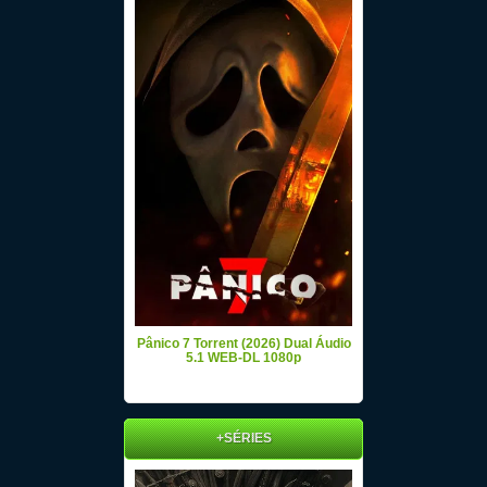
Pânico 7 Torrent (2026) Dual Áudio
5.1 WEB-DL 1080p
+SÉRIES