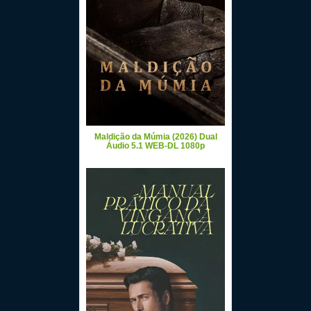
Maldição da Múmia (2026) Dual
Áudio 5.1 WEB-DL 1080p