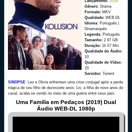
Lançamento:
2019
Gênero
: Drama
Formato:
MKV
Qualidade:
WEB-DL
Idioma
: Português |
Dinamarquês
Legenda
: Português
Tamanho:
2.97 GB
Duração:
1h 57 Min.
Qualidade do Áudio:
10
Qualidade de Vídeo:
10
Servidor:
Torrent
SINOPSE
: Leo e Olivia enfrentam uma crise conjugal após a perda
trágica de seu filho de dezessete anos. Liv, a filha de nove anos do
casal, acaba se vendo no meio de uma guerra entre seus pais.
Uma Familia em Pedaços (2019) Dual
Áudio WEB-DL 1080p