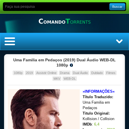
Buscar
Home
Uma Familia em Pedaços (2019) Dual Áudio WEB-DL
1080p
Top Filmes
1080p
2019
Assistir Online
Drama
Dual Áudio
Dublado
Filmes
MKV
WEB-DL
Top Séries
»INFORMAÇÕES«
Título Traduzido:
Filmes
Uma Familia em
Pedaços
Dublado
Titulo Original:
Kollision / Collision
Legendado
IMDb
:
6,4