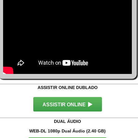
ASSISTIR ONLINE DUBLADO
ASSISTIR ONLINE
DUAL ÁUDIO
WEB-DL 1080p Dual Áudio (2.40 GB)