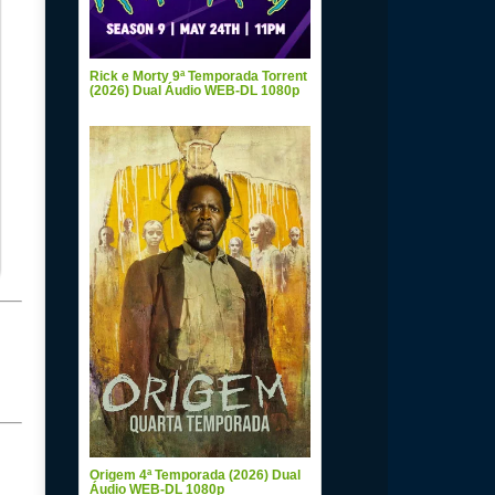
Rick e Morty 9ª Temporada Torrent
(2026) Dual Áudio WEB-DL 1080p
Origem 4ª Temporada (2026) Dual
Áudio WEB-DL 1080p