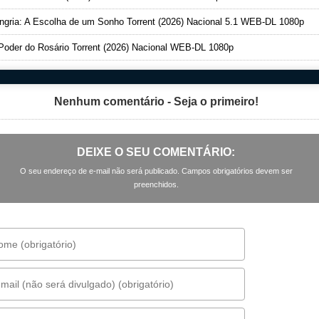
gria: A Escolha de um Sonho Torrent (2026) Nacional 5.1 WEB-DL 1080p
oder do Rosário Torrent (2026) Nacional WEB-DL 1080p
Nenhum comentário - Seja o primeiro!
DEIXE O SEU COMENTÁRIO:
O seu endereço de e-mail não será publicado. Campos obrigatórios devem ser
preenchidos.