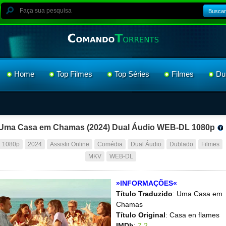
Buscar
Home
Top Filmes
Top Séries
Filmes
Du
Uma Casa em Chamas (2024) Dual Áudio WEB-DL 1080p
1080p
2024
Assistir Online
Comédia
Dual Áudio
Dublado
Filmes
MKV
WEB-DL
»INFORMAÇÕES«
Título Traduzido
: Uma Casa em
Chamas
Título Original
: Casa en flames
IMDb
:
7.2