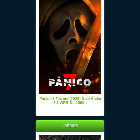
Pânico 7 Torrent (2026) Dual Áudio
5.1 WEB-DL 1080p
+SÉRIES