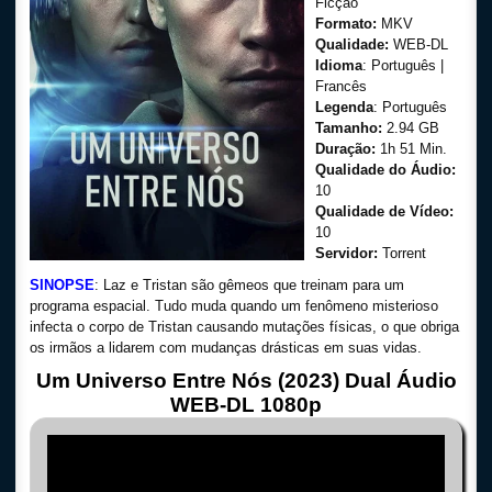
Ficção
Formato:
MKV
Qualidade:
WEB-DL
Idioma
: Português |
Francês
Legenda
: Português
Tamanho:
2.94 GB
Duração:
1h 51 Min.
Qualidade do Áudio:
10
Qualidade de Vídeo:
10
Servidor:
Torrent
SINOPSE
: Laz e Tristan são gêmeos que treinam para um
programa espacial. Tudo muda quando um fenômeno misterioso
infecta o corpo de Tristan causando mutações físicas, o que obriga
os irmãos a lidarem com mudanças drásticas em suas vidas.
Um Universo Entre Nós (2023) Dual Áudio
WEB-DL 1080p