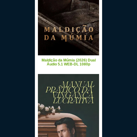
Maldição da Múmia (2026) Dual
Áudio 5.1 WEB-DL 1080p