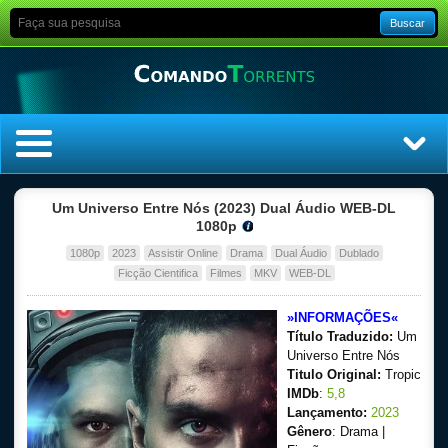
Buscar
Home
Um Universo Entre Nós (2023) Dual Áudio WEB-DL
1080p
Top Filmes
1080p
2023
Assistir Online
Drama
Dual Áudio
Dublado
Ficção Cientifica
Filmes
MKV
WEB-DL
Top Séries
»INFORMAÇÕES«
Título Traduzido:
Um
Filmes
Universo Entre Nós
Titulo Original:
Tropic
Dublado
IMDb
:
5,8
Lançamento:
2023
Legendado
Gênero
: Drama |