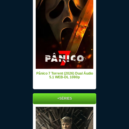
Pânico 7 Torrent (2026) Dual Áudio
5.1 WEB-DL 1080p
+SÉRIES