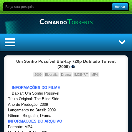
Buscar
Home
Um Sonho Possível BluRay 720p Dublado Torrent
(2009)
Top Filmes
2009
Biografia
Drama
IMDB-7.7
MP4
Top Séries
INFORMAÇÕES DO FILME
Baixar: Um Sonho Possível
Título Original: The Blind Side
Filmes
Ano de Produção: 2009
Lançamento no Brasil: 2009
Dublado
Gênero: Biografia, Drama
INFORMAÇÕES DO ARQUIVO
Formato: MP4
Legendado