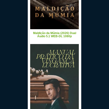
Maldição da Múmia (2026) Dual
Áudio 5.1 WEB-DL 1080p