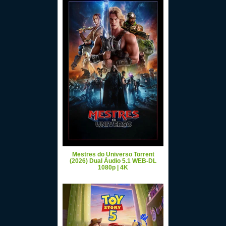
Mestres do Universo Torrent
(2026) Dual Áudio 5.1 WEB-DL
1080p | 4K