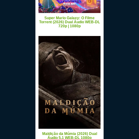
Super Mario Galaxy: O Filme
Torrent (2026) Dual Áudio WEB-DL
720p | 1080p
Maldição da Múmia (2026) Dual
Áudio 5.1 WEB-DL 1080p