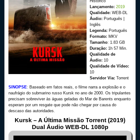
Histórico
Lançamento:
2019
Qualidade:
WEB-DL
Áudio:
Português |
Inglês
Legenda:
Português
Formato:
MKV
Tamanho
: 1.83 GB
Duração:
1h 57 Min.
Qualidade de
Áudio:
10
Qualidade de Vídeo:
10
Servidor Via:
Torrent
SINOPSE
: Baseado em fatos reais, o filme narra a explosão e o
naufrágio do submarino russo Kursk no ano de 2000. Os tripulantes
precisam sobreviver às águas geladas do Mar de Barents enquanto
esperam por um resgate que pode não chegar por causa do
descaso das autoridades.
Kursk – A Última Missão Torrent (2019)
Dual Áudio WEB-DL 1080p