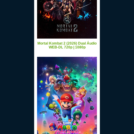
Mortal Kombat 2 (2026) Dual Áudio
WEB-DL 720p | 1080p