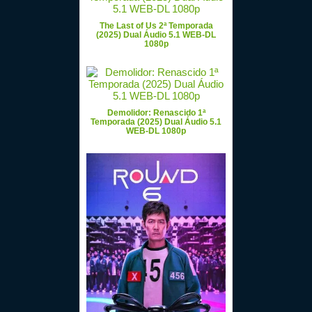
The Last of Us 2ª Temporada
(2025) Dual Áudio 5.1 WEB-DL
1080p
Demolidor: Renascido 1ª
Temporada (2025) Dual Áudio 5.1
WEB-DL 1080p