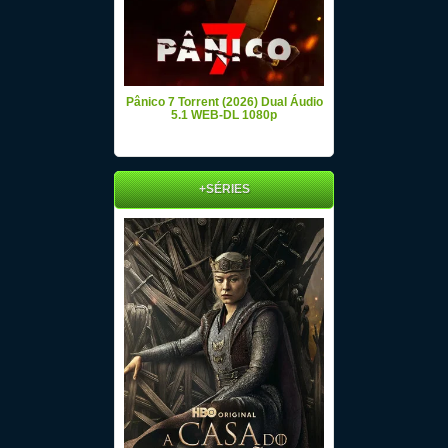
Pânico 7 Torrent (2026) Dual Áudio
5.1 WEB-DL 1080p
+SÉRIES