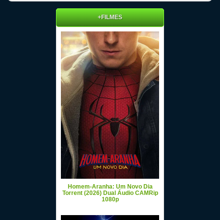
+FILMES
Homem-Aranha: Um Novo Dia
Torrent (2026) Dual Áudio CAMRip
1080p