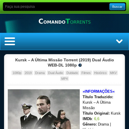
Buscar
Home
Kursk – A Última Missão Torrent (2019) Dual Áudio
WEB-DL 1080p
Top Filmes
1080p
2019
Drama
Dual Áudio
Dublado
Filmes
Histórico
MKV
MP4
Top Séries
»INFORMAÇÕES«
Título Traduzido:
Filmes
Kursk – A Última
Missão
Dublado
Título Original:
Kursk
IMDb
:
6,6
Legendado
Gênero:
Drama |