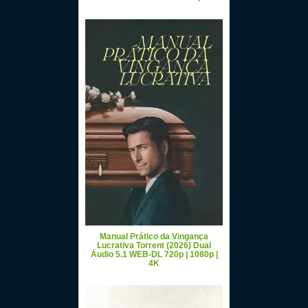
Manual Prático da Vingança
Lucrativa Torrent (2026) Dual
Áudio 5.1 WEB-DL 720p | 1080p |
4K