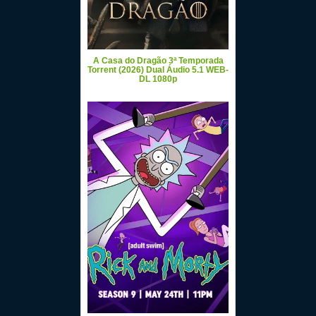
A Casa do Dragão 3ª Temporada
Torrent (2026) Dual Áudio 5.1 WEB-
DL 1080p