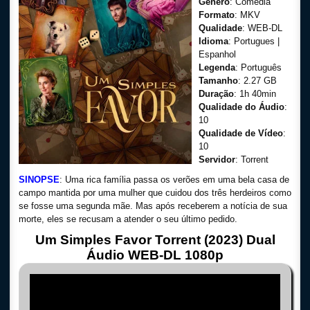
Gênero
: Comédia
Formato
: MKV
Qualidade
: WEB-DL
Idioma
: Portugues |
Espanhol
Legenda
: Português
Tamanho
: 2.27 GB
Duração
: 1h 40min
Qualidade do Áudio
:
10
Qualidade de Vídeo
:
10
Servidor
: Torrent
SINOPSE
: Uma rica família passa os verões em uma bela casa de
campo mantida por uma mulher que cuidou dos três herdeiros como
se fosse uma segunda mãe. Mas após receberem a notícia de sua
morte, eles se recusam a atender o seu último pedido.
Um Simples Favor Torrent (2023) Dual
Áudio WEB-DL 1080p