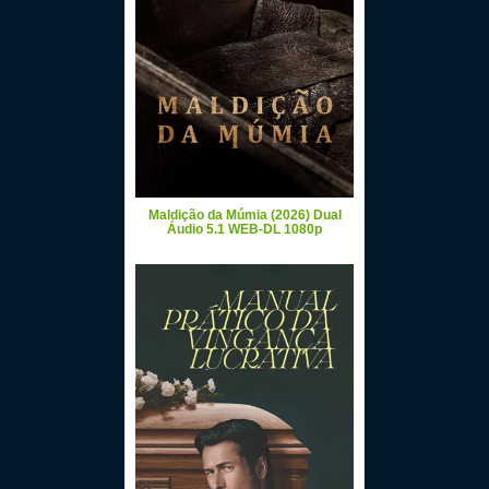
Maldição da Múmia (2026) Dual
Áudio 5.1 WEB-DL 1080p