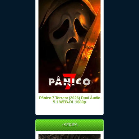
Pânico 7 Torrent (2026) Dual Áudio
5.1 WEB-DL 1080p
+SÉRIES