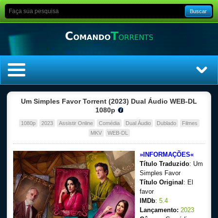
Buscar
Home
Um Simples Favor Torrent (2023) Dual Áudio WEB-DL
1080p
Top Filmes
1080p
2023
Assistir Online
Comédia
Dual Áudio
Dublado
Filmes
MKV
WEB-DL
Top Séries
»INFORMAÇÕES«
Título Traduzido
: Um
Filmes
Simples Favor
Título Original
: El
Dublado
favor
IMDb
:
5.4
Legendado
Lançamento:
2023