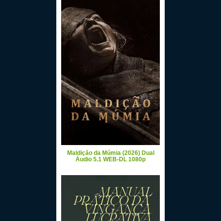
Maldição da Múmia (2026) Dual
Áudio 5.1 WEB-DL 1080p