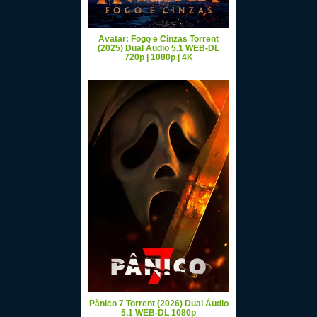
Avatar: Fogo e Cinzas Torrent
(2025) Dual Áudio 5.1 WEB-DL
720p | 1080p | 4K
Pânico 7 Torrent (2026) Dual Áudio
5.1 WEB-DL 1080p