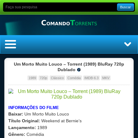
Buscar
Home
Um Morto Muito Louco – Torrent (1989) BluRay 720p
Dublado
Top Filmes
1989
720p
Clássico
Comédia
IMDB-6.3
MKV
Top Séries
Filmes
INFORMAÇÕES DO FILME
Baixar:
Um Morto Muito Louco
Dublado
Título Original:
Weekend at Bernie’s
Lançamento:
1989
Legendado
Gênero:
Comédia