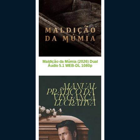
Maldição da Múmia (2026) Dual
Áudio 5.1 WEB-DL 1080p