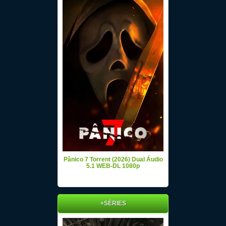
Pânico 7 Torrent (2026) Dual Áudio
5.1 WEB-DL 1080p
+SÉRIES