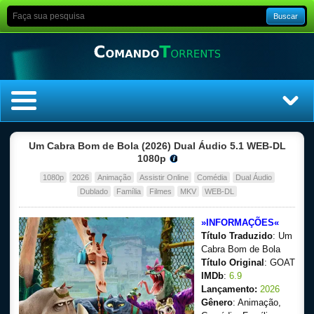
Buscar
Home
Um Cabra Bom de Bola (2026) Dual Áudio 5.1 WEB-DL
1080p
Top Filmes
1080p
2026
Animação
Assistir Online
Comédia
Dual Áudio
Dublado
Família
Filmes
MKV
WEB-DL
Top Séries
»INFORMAÇÕES«
Título Traduzido
: Um
Filmes
Cabra Bom de Bola
Título Original
: GOAT
Dublado
IMDb
:
6.9
Lançamento:
2026
Legendado
Gênero
: Animação,