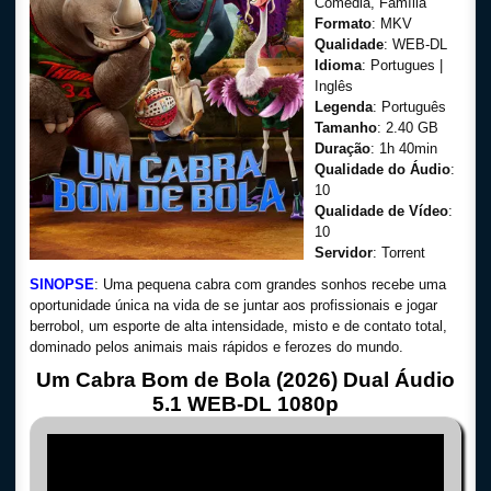
Comédia, Família
Formato
: MKV
Qualidade
: WEB-DL
Idioma
: Portugues |
Inglês
Legenda
: Português
Tamanho
: 2.40 GB
Duração
: 1h 40min
Qualidade do Áudio
:
10
Qualidade de Vídeo
:
10
Servidor
: Torrent
SINOPSE
: Uma pequena cabra com grandes sonhos recebe uma
oportunidade única na vida de se juntar aos profissionais e jogar
berrobol, um esporte de alta intensidade, misto e de contato total,
dominado pelos animais mais rápidos e ferozes do mundo.
Um Cabra Bom de Bola (2026) Dual Áudio
5.1 WEB-DL 1080p