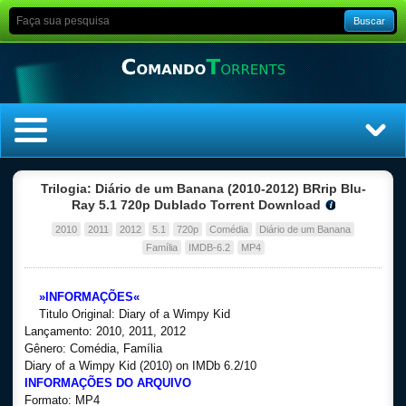
Buscar
Home
Trilogia: Diário de um Banana (2010-2012) BRrip Blu-
Ray 5.1 720p Dublado Torrent Download
Top Filmes
2010
2011
2012
5.1
720p
Comédia
Diário de um Banana
Família
IMDB-6.2
MP4
Top Séries
»INFORMAÇÕES«
Filmes
Titulo Original: Diary of a Wimpy Kid
Lançamento: 2010, 2011, 2012
Gênero: Comédia, Família
Dublado
Diary of a Wimpy Kid (2010) on IMDb 6.2/10
INFORMAÇÕES DO ARQUIVO
Legendado
Formato: MP4