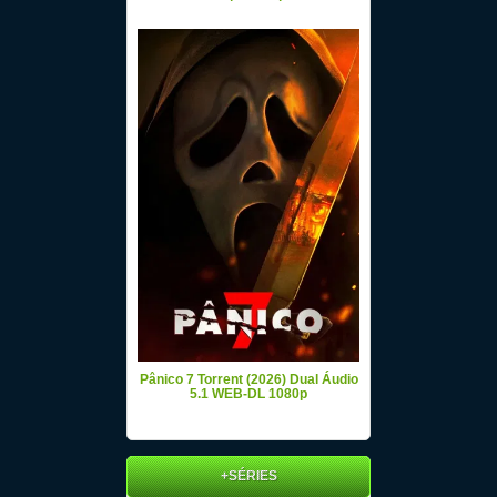
Pânico 7 Torrent (2026) Dual Áudio
5.1 WEB-DL 1080p
+SÉRIES