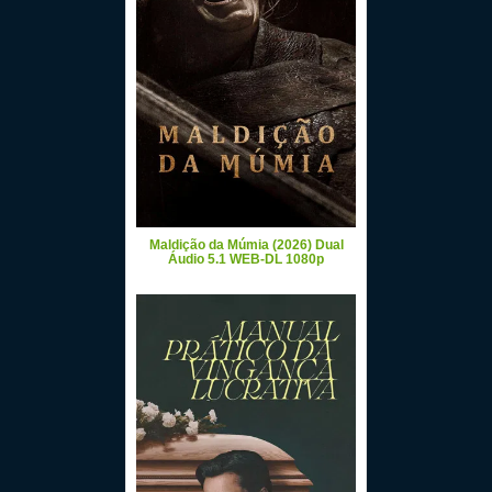
Maldição da Múmia (2026) Dual
Áudio 5.1 WEB-DL 1080p