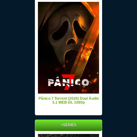
Pânico 7 Torrent (2026) Dual Áudio
5.1 WEB-DL 1080p
+SÉRIES