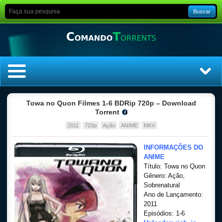
Buscar
Home
Towa no Quon Filmes 1-6 BDRip 720p – Download
Torrent
Top Filmes
2011
720p
Ação
ANIME
MKV
Top Séries
INFORMAÇÕES DO
ANIME
Título: Towa no Quon
Filmes
Gênero: Ação,
Sobrenatural
Dublado
Ano de Lançamento:
2011
Episódios: 1-6
Legendado