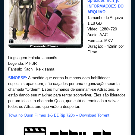
Uploader: rich_jc
INFORMAÇÕES DO
ARQUIVO
Tamanho do Arquivo:
1.18 GB
Video: 1280×720
Audio: AAC
Formato: MKV
Duração: ~42min por
Filme
Linguagem Falada: Japonês
Legenda: PT-BR
Fansub: Kachi, Keikisama
SINOPSE:
A medida que certos humanos com habilidades
especiais aparecem, são caçados por uma organização secreta
chamada “Ordem”. Estes humanos denominam-se Attracters, e
estão dando seu máximo para tentar sobreviver. Eles são liderados
por um idealista chamado Quon, que está determinado a salvar
todos os Attracters que virão a despertar.
Towa no Quon Filmes 1-6 BDRip 720p – Download Torrent