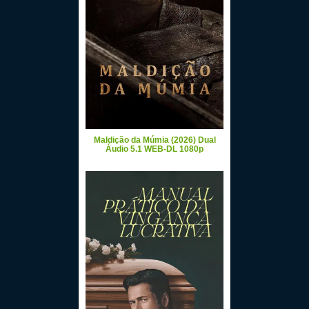
Maldição da Múmia (2026) Dual
Áudio 5.1 WEB-DL 1080p