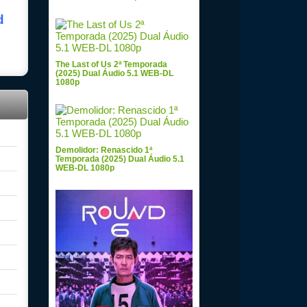
d
The Last of Us 2ª Temporada
(2025) Dual Áudio 5.1 WEB-DL
1080p
Demolidor: Renascido 1ª
Temporada (2025) Dual Áudio 5.1
WEB-DL 1080p