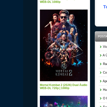
WEB-DL 1080p
T
POST
Vid
A Ú
Raq
Cor
Apr
Mortal Kombat 2 (2026) Dual Áudio
WEB-DL 720p | 1080p
Hun
O P
Sug