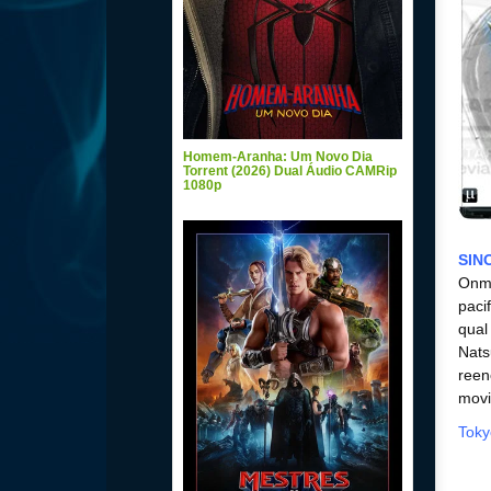
Homem-Aranha: Um Novo Dia
Torrent (2026) Dual Áudio CAMRip
1080p
SIN
Onmy
paci
qual
Nats
reen
mov
Toky