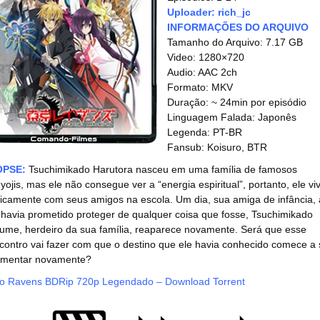
Uploader: rich_jc
INFORMAÇÕES DO ARQUIVO
Tamanho do Arquivo: 7.17 GB
Video: 1280×720
Audio: AAC 2ch
Formato: MKV
Duração: ~ 24min por episódio
Linguagem Falada: Japonês
Legenda: PT-BR
Fansub: Koisuro, BTR
OPSE:
Tsuchimikado Harutora nasceu em uma família de famosos
ojis, mas ele não consegue ver a “energia espiritual”, portanto, ele vi
ficamente com seus amigos na escola. Um dia, sua amiga de infância, 
 havia prometido proteger de qualquer coisa que fosse, Tsuchimikado
ume, herdeiro da sua família, reaparece novamente. Será que esse
contro vai fazer com que o destino que ele havia conhecido comece a 
imentar novamente?
o Ravens BDRip 720p Legendado – Download Torrent