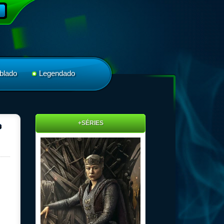
blado
Legendado
+SÉRIES