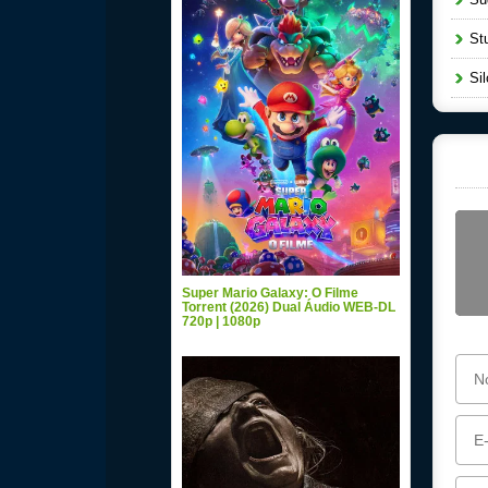
Stu
Sil
Super Mario Galaxy: O Filme
Torrent (2026) Dual Áudio WEB-DL
720p | 1080p