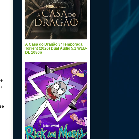
A Casa do Dragão 3ª Temporada
Torrent (2026) Dual Áudio 5.1 WEB-
DL 1080p
ve
a
se