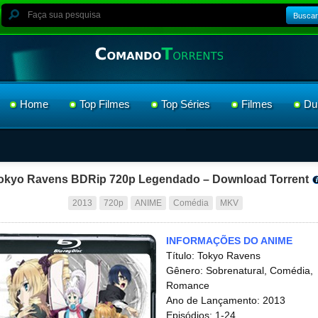
Buscar
Home
Top Filmes
Top Séries
Filmes
Du
okyo Ravens BDRip 720p Legendado – Download Torrent
2013
720p
ANIME
Comédia
MKV
INFORMAÇÕES DO ANIME
Título: Tokyo Ravens
Gênero: Sobrenatural, Comédia,
Romance
Ano de Lançamento: 2013
Episódios: 1-24