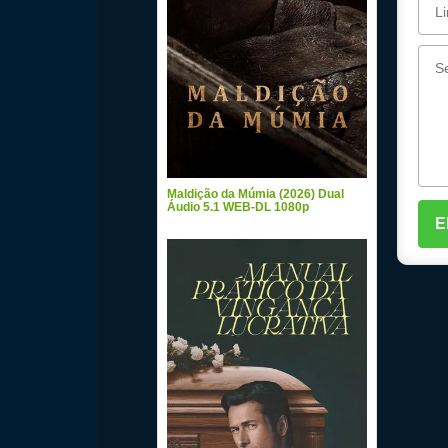
Maldição da Múmia (2026) Dual
Áudio 5.1 WEB-DL 1080p