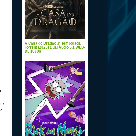
A Casa do Dragão 3ª Temporada
Torrent (2026) Dual Áudio 5.1 WEB-
DL 1080p
s
por
ta