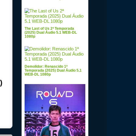
The Last of Us 2ª Temporada
(2025) Dual Áudio 5.1 WEB-DL
1080p
Demolidor: Renascido 1ª
Temporada (2025) Dual Áudio 5.1
WEB-DL 1080p
)