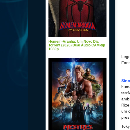
Homem-Aranha: Um Novo Dia
Torrent (2026) Dual Áudio CAMRip
1080p
Lege
Fans
Sin
huma
terr
ambi
Rize
um c
pres
Toky