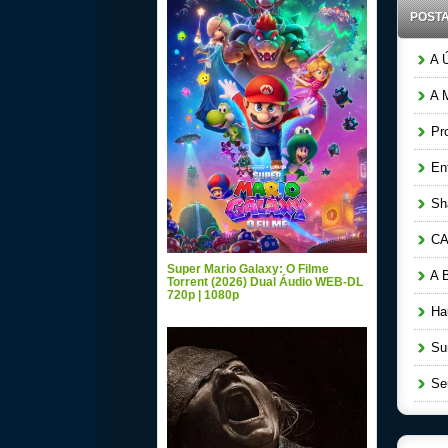
POST
A Ú
A M
Pro
Ent
Sha
CAM
Super Mario Galaxy: O Filme
A B
Torrent (2026) Dual Áudio WEB-DL
720p | 1080p
Hau
Sun
Seu