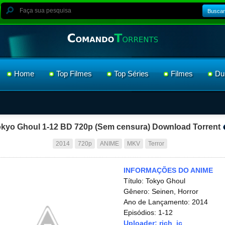
Buscar
Home
Top Filmes
Top Séries
Filmes
Du
kyo Ghoul 1-12 BD 720p (Sem censura) Download Torrent
2014
720p
ANIME
MKV
Terror
INFORMAÇÕES DO ANIME
Título: Tokyo Ghoul
Gênero: Seinen, Horror
Ano de Lançamento: 2014
Episódios: 1-12
Uploader: rich_jc