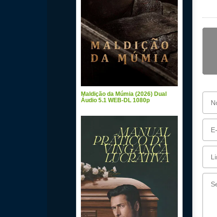
Maldição da Múmia (2026) Dual
Áudio 5.1 WEB-DL 1080p