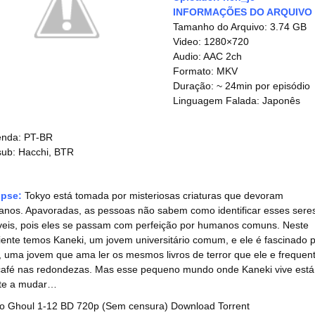
INFORMAÇÕES DO ARQUIVO
Tamanho do Arquivo: 3.74 GB
Video: 1280×720
Audio: AAC 2ch
Formato: MKV
Duração: ~ 24min por episódio
Linguagem Falada: Japonês
nda: PT-BR
ub: Hacchi, BTR
opse:
Tokyo está tomada por misteriosas criaturas que devoram
nos. Apavoradas, as pessoas não sabem como identificar esses sere
íveis, pois eles se passam com perfeição por humanos comuns. Neste
ente temos Kaneki, um jovem universitário comum, e ele é fascinado 
, uma jovem que ama ler os mesmos livros de terror que ele e frequen
afé nas redondezas. Mas esse pequeno mundo onde Kaneki vive está
te a mudar…
o Ghoul 1-12 BD 720p (Sem censura) Download Torrent