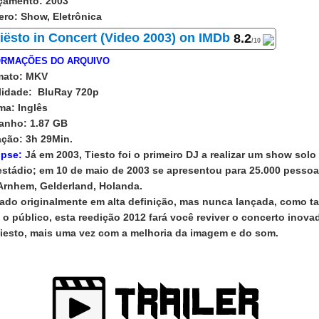
çamento:
2003
ero:
Show, Eletrônica
8.2
/10
ORMAÇÕES DO ARQUIVO
mato:
MKV
lidade:
BluRay 720p
oma:
Inglês
anho:
1.87 GB
ação:
3h 29Min.
opse:
Já em 2003, Tiesto foi o primeiro DJ a realizar um show solo
stádio; em 10 de maio de 2003 se apresentou para 25.000 pesso
rnhem, Gelderland, Holanda.
ado originalmente em alta definição, mas nunca lançada, como ta
 o público, esta reedição 2012 fará você reviver o concerto inova
iesto, mais uma vez com a melhoria da imagem e do som.