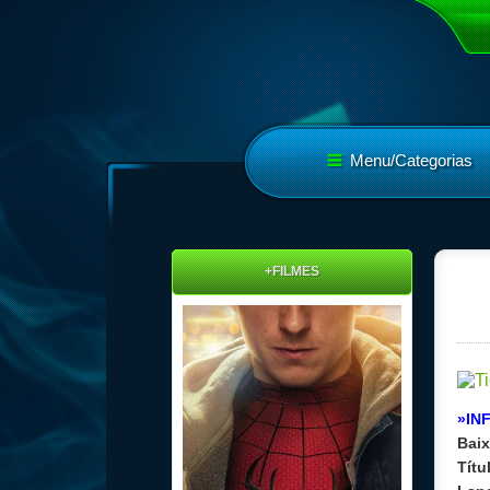
Menu/Categorias
+FILMES
»IN
Baix
Títu