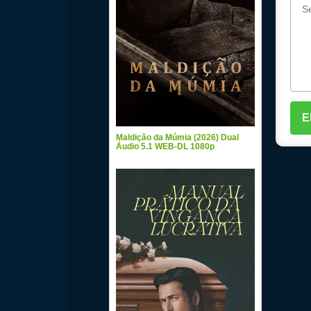
Maldição da Múmia (2026) Dual
Áudio 5.1 WEB-DL 1080p