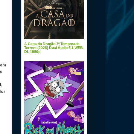
A Casa do Dragão 3ª Temporada
Torrent (2026) Dual Áudio 5.1 WEB-
DL 1080p
 em
as
l,
dor