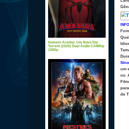
Lan
Gên
INF
For
Qua
Homem-Aranha: Um Novo Dia
Idi
Torrent (2026) Dual Áudio CAMRip
Tam
1080p
Dur
Sin
um e
no A
Film
para
de T