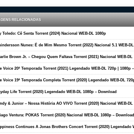
AGENS RELACIONADAS
 Toledo: Cê Senta Torrent (2024) Nacional WEB-DL 1080p
ndersson Nunes: É de Mim Mesmo Torrent (2022) Nacional 5.1 WEB-DL 1080p – Downloa
rlie Brown Jr. – Chegou Quem Faltava Torrent (2021) Nacional WEB-DL 1080p – Downlo
 Voice 20ª Temporada Torrent (2021) Legendado WEB-DL 720p | 1080p – Downloa
 Voice 19ª Temporada Completa Torrent (2020) Legendado WEB-DL 720p | 1080p – Downlo
day Life Torrent (2020) Legendado WEB-DL 1080p – Download
y & Junior – Nossa História AO VIVO Torrent (2020) Nacional WEB-DL 720p e 1080p – Downlo
ago Ventura: POKAS Torrent (2020) Nacional WEB-DL 1080p – Downloa
iness Continues A Jonas Brothers Concert Torrent (2020) Legendado WEB-DL 1080p Downlo