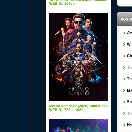
WEB-DL 1080p
POST
Ary
Whi
Cha
The
The
May
Sand
Mortal Kombat 2 (2026) Dual Áudio
WEB-DL 720p | 1080p
Thi
Happ