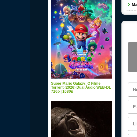
Mau
Super Mario Galaxy: O Filme
Torrent (2026) Dual Áudio WEB-DL
720p | 1080p