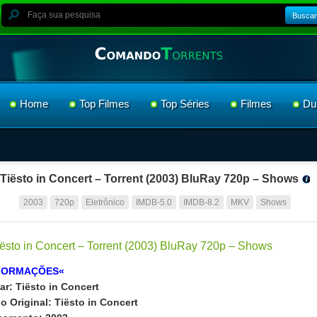
Buscar
Home
Top Filmes
Top Séries
Filmes
Du
Tiësto in Concert – Torrent (2003) BluRay 720p – Shows
2003
720p
Eletrônico
IMDB-5.0
IMDB-8.2
MKV
Shows
FORMAÇÕES«
ar:
Tiësto in Concert
lo Original:
Tiësto in Concert