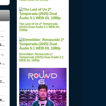
The Last of Us 2ª Temporada
(2025) Dual Áudio 5.1 WEB-DL
1080p
d
ad
d
Demolidor: Renascido 1ª
Temporada (2025) Dual Áudio 5.1
WEB-DL 1080p
ad
ad
d
ad