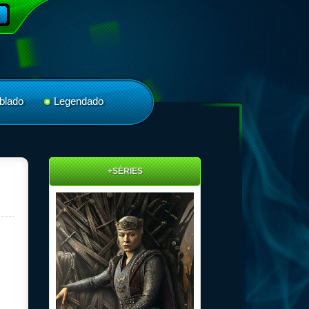
blado
Legendado
+SÉRIES