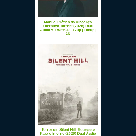
Manual Prático da Vingança
Lucrativa Torrent (2026) Dual
Áudio 5.1 WEB-DL 720p | 1080p |
4K
Terror em Silent Hill: Regresso
Para o Inferno (2026) Dual Áudio