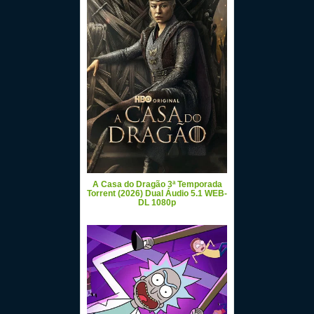
A Casa do Dragão 3ª Temporada
Torrent (2026) Dual Áudio 5.1 WEB-
DL 1080p