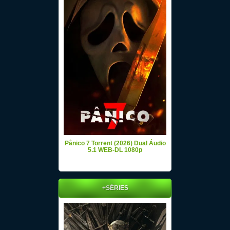
Pânico 7 Torrent (2026) Dual Áudio
5.1 WEB-DL 1080p
+SÉRIES