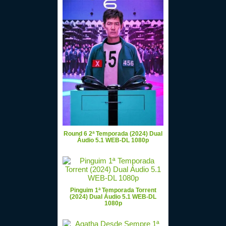
Round 6 2ª Temporada (2024) Dual
Áudio 5.1 WEB-DL 1080p
Pinguim 1ª Temporada Torrent
(2024) Dual Áudio 5.1 WEB-DL
1080p