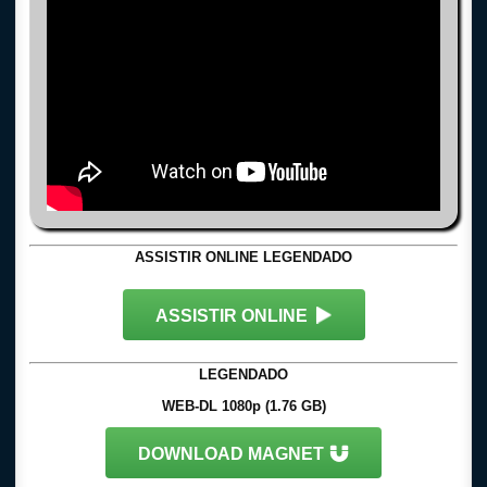
ASSISTIR ONLINE LEGENDADO
ASSISTIR ONLINE
LEGENDADO
WEB-DL 1080p (1.76 GB)
DOWNLOAD MAGNET