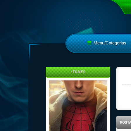
Menu/Categorias
+FILMES
POST