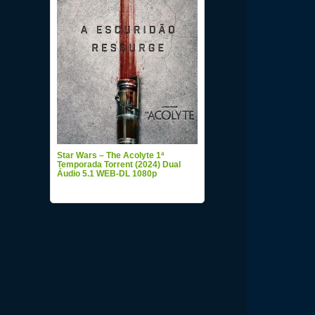
Star Wars – The Acolyte 1ª
Temporada Torrent (2024) Dual
Áudio 5.1 WEB-DL 1080p