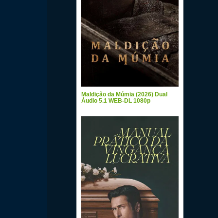
Maldição da Múmia (2026) Dual
Áudio 5.1 WEB-DL 1080p