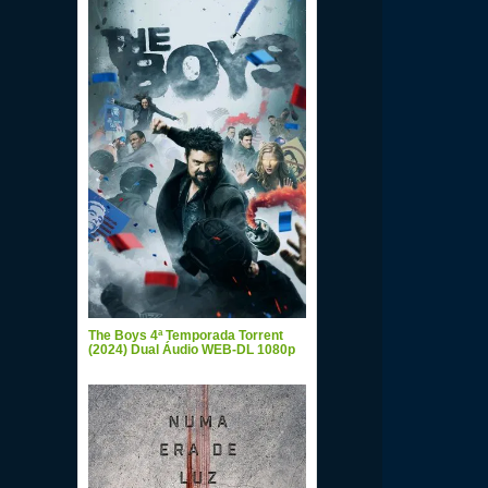
The Boys 4ª Temporada Torrent
(2024) Dual Áudio WEB-DL 1080p