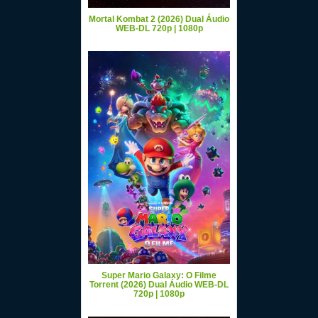
Mortal Kombat 2 (2026) Dual Áudio
WEB-DL 720p | 1080p
Super Mario Galaxy: O Filme
Torrent (2026) Dual Áudio WEB-DL
720p | 1080p