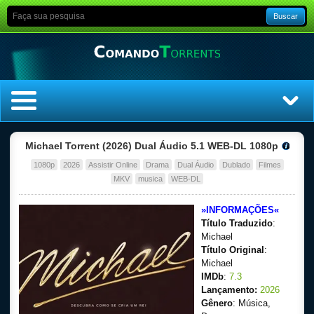
Buscar
Home
Michael Torrent (2026) Dual Áudio 5.1 WEB-DL 1080p
1080p
2026
Assistir Online
Drama
Dual Áudio
Dublado
Filmes
Top Filmes
MKV
musica
WEB-DL
Top Séries
»INFORMAÇÕES«
Título Traduzido
:
Filmes
Michael
Título Original
:
Michael
Dublado
IMDb
:
7.3
Lançamento:
2026
Legendado
Gênero
: Música,