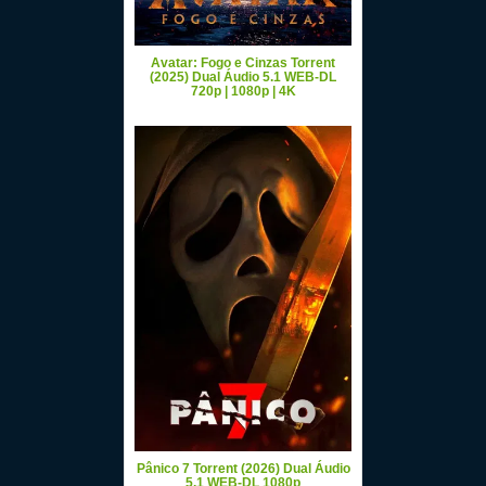
Avatar: Fogo e Cinzas Torrent
(2025) Dual Áudio 5.1 WEB-DL
720p | 1080p | 4K
Pânico 7 Torrent (2026) Dual Áudio
5.1 WEB-DL 1080p