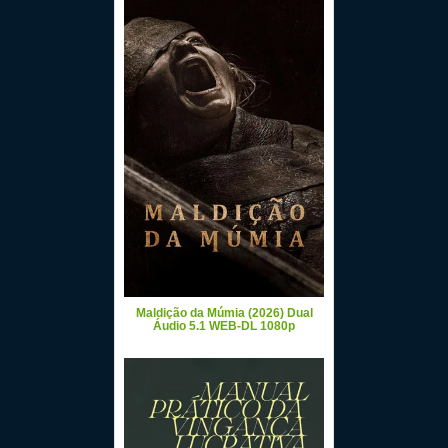
Maldição da Múmia (2026) Dual
Áudio 5.1 WEB-DL 1080p