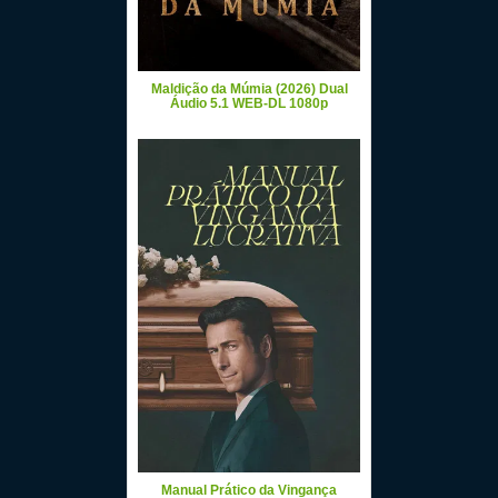
Maldição da Múmia (2026) Dual
Áudio 5.1 WEB-DL 1080p
Manual Prático da Vingança