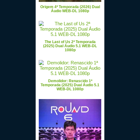
Origem 4ª Temporada (2026) Dual
Áudio WEB-DL 1080p
The Last of Us 2ª Temporada
(2025) Dual Áudio 5.1 WEB-DL
1080p
Demolidor: Renascido 1ª
Temporada (2025) Dual Áudio 5.1
WEB-DL 1080p