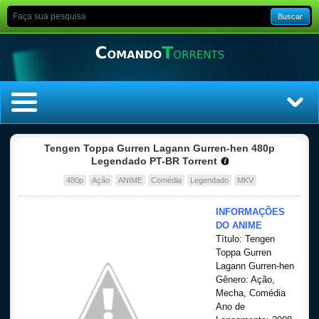
Buscar
Home
Tengen Toppa Gurren Lagann Gurren-hen 480p
Legendado PT-BR Torrent
Top Filmes
480p
Ação
ANIME
Comédia
Legendado
MKV
Top Séries
INFORMAÇÕES
DO ANIME
Título: Tengen
Filmes
Toppa Gurren
Lagann Gurren-hen
Dublado
Gênero: Ação,
Mecha, Comédia
Ano de
Legendado