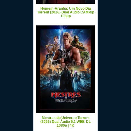
Homem-Aranha: Um Novo Dia
Torrent (2026) Dual Áudio CAMRip
1080p
Mestres do Universo Torrent
(2026) Dual Áudio 5.1 WEB-DL
1080p | 4K