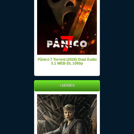
Pânico 7 Torrent (2026) Dual Áudio
5.1 WEB-DL 1080p
+SÉRIES