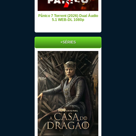
Pânico 7 Torrent (2026) Dual Áudio
5.1 WEB-DL 1080p
+SÉRIES