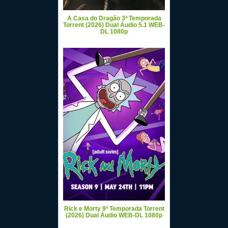
A Casa do Dragão 3ª Temporada
Torrent (2026) Dual Áudio 5.1 WEB-
DL 1080p
Rick e Morty 9ª Temporada Torrent
(2026) Dual Áudio WEB-DL 1080p