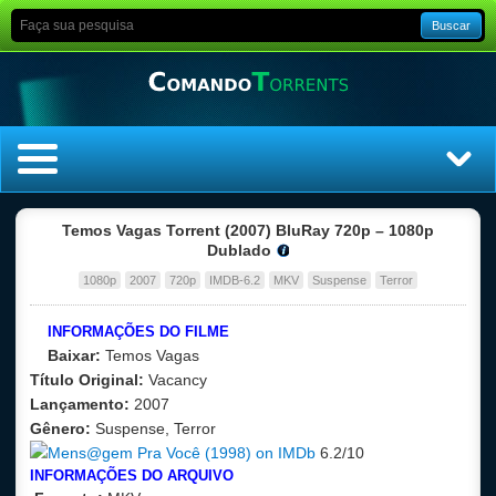
Buscar
Home
Temos Vagas Torrent (2007) BluRay 720p – 1080p
Dublado
Top Filmes
1080p
2007
720p
IMDB-6.2
MKV
Suspense
Terror
Top Séries
INFORMAÇÕES DO FILME
Baixar:
Temos Vagas
Filmes
Título Original:
Vacancy
Lançamento:
2007
Dublado
Gênero:
Suspense, Terror
6.2/10
INFORMAÇÕES DO ARQUIVO
Legendado