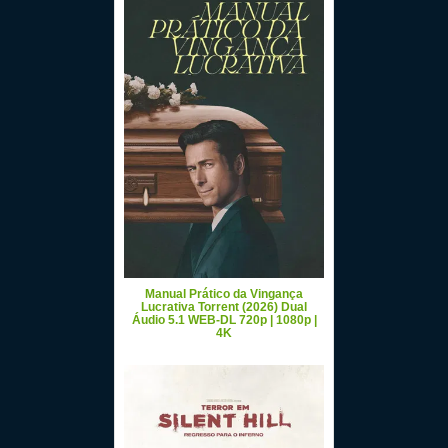
Manual Prático da Vingança
Lucrativa Torrent (2026) Dual
Áudio 5.1 WEB-DL 720p | 1080p |
4K