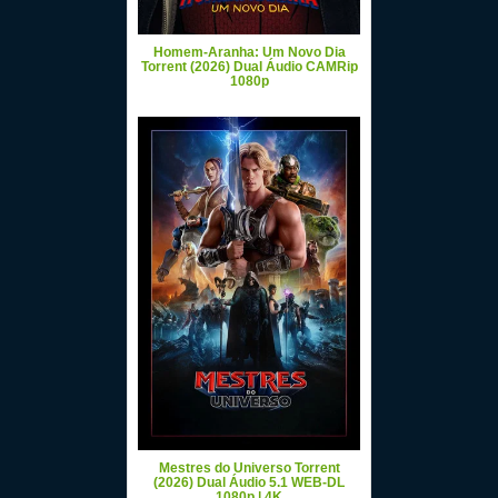
Homem-Aranha: Um Novo Dia
Torrent (2026) Dual Áudio CAMRip
1080p
Mestres do Universo Torrent
(2026) Dual Áudio 5.1 WEB-DL
1080p | 4K