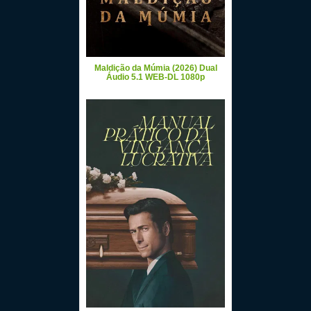
Maldição da Múmia (2026) Dual
Áudio 5.1 WEB-DL 1080p