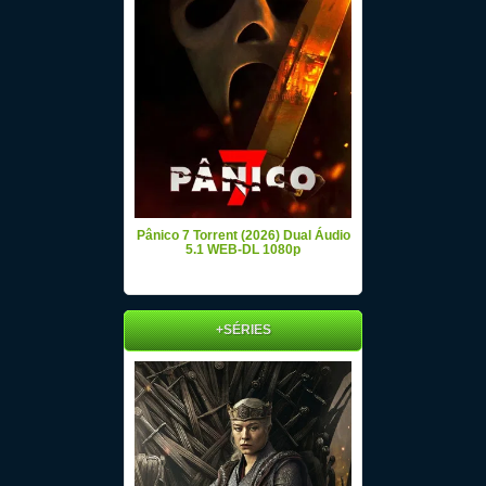
Pânico 7 Torrent (2026) Dual Áudio
5.1 WEB-DL 1080p
+SÉRIES