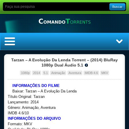
Buscar
Home
Tarzan – A Evolução Da Lenda Torrent – (2014) BluRay
1080p Dual Áudio 5.1
Top Filmes
1080p
2014
5.1
Animação
Aventura
IMDB-4.6
MKV
Top Séries
INFORMAÇÕES DO FILME
Baixar: Tarzan – A Evolução Da Lenda
Título Original: Tarzan
Filmes
Lançamento: 2014
Gênero: Animação, Aventura
Dublado
IMDB 4.6/10
INFORMAÇÕES DO ARQUIVO
Formato: MKV
Legendado